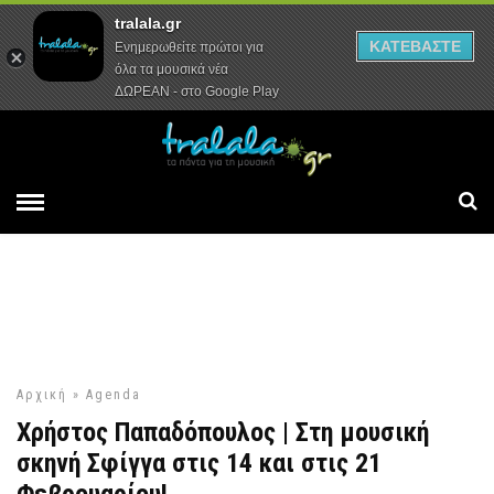
tralala.gr
Αρχική
Συνεντεύξεις
Ρεπορτάζ
ΚΑΤΕΒΑΣΤΕ
Ενημερωθείτε πρώτοι για
όλα τα μουσικά νέα
ΔΩΡΕΑΝ - στο Google Play
Αρχική
»
Agenda
Χρήστος Παπαδόπουλος | Στη μουσική
σκηνή Σφίγγα στις 14 και στις 21