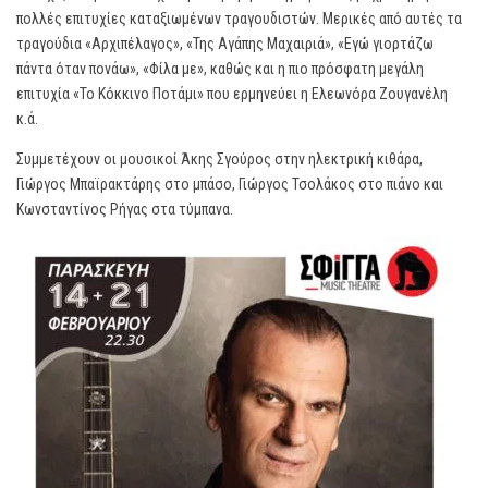
πολλές επιτυχίες καταξιωμένων τραγουδιστών. Μερικές από αυτές τα
τραγούδια «Αρχιπέλαγος», «Της Αγάπης Μαχαιριά», «Εγώ γιορτάζω
πάντα όταν πονάω», «Φίλα με», καθώς και η πιο πρόσφατη μεγάλη
επιτυχία «Το Κόκκινο Ποτάμι» που ερμηνεύει η Ελεωνόρα Ζουγανέλη
κ.ά.
Συμμετέχουν οι μουσικοί Άκης Σγούρος στην ηλεκτρική κιθάρα,
Γιώργος Μπαϊρακτάρης στο μπάσο, Γιώργος Τσολάκος στο πιάνο και
Κωνσταντίνος Ρήγας στα τύμπανα.