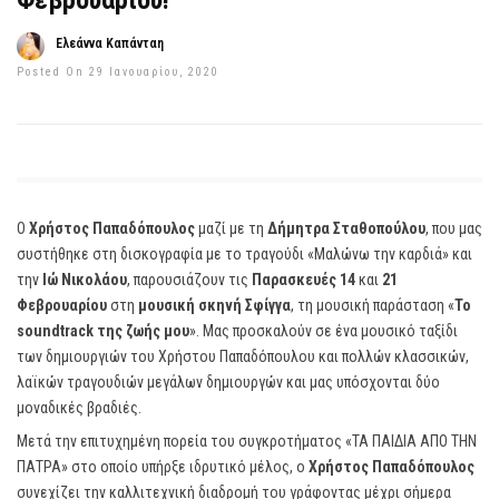
Φεβρουαρίου!
Ελεάννα Καπάνταη
Posted On 29 Ιανουαρίου, 2020
Ο
Χρήστος Παπαδόπουλος
μαζί με τη
Δήμητρα Σταθοπούλου
, που μας
συστήθηκε στη δισκογραφία με το τραγούδι «Μαλώνω την καρδιά» και
την
Ιώ Νικολάου
, παρουσιάζουν τις
Παρασκευές 14
και
21
Φεβρουαρίου
στη
μουσική σκηνή Σφίγγα
, τη μουσική παράσταση «
Το
soundtrack της ζωής μου
». Μας προσκαλούν σε ένα μουσικό ταξίδι
των δημιουργιών του Χρήστου Παπαδόπουλου και πολλών κλασσικών,
λαϊκών τραγουδιών μεγάλων δημιουργών και μας υπόσχονται δύο
μοναδικές βραδιές.
Μετά την επιτυχημένη πορεία του συγκροτήματος «ΤΑ ΠΑΙΔΙΑ ΑΠΟ ΤΗΝ
ΠΑΤΡΑ» στο οποίο υπήρξε ιδρυτικό μέλος, ο
Χρήστος Παπαδόπουλος
συνεχίζει την καλλιτεχνική διαδρομή του γράφοντας μέχρι σήμερα