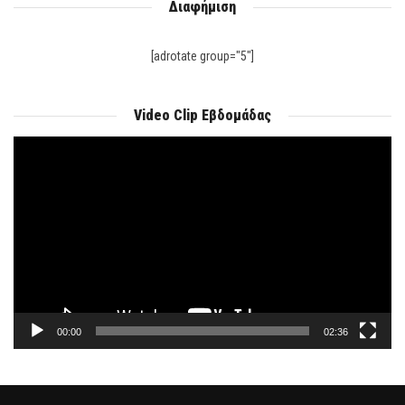
Διαφήμιση
[adrotate group="5"]
Video Clip Εβδομάδας
Πρόγραμμα
Αναπαραγωγής
Βίντεο
00:00
02:36