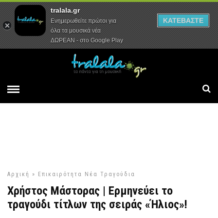
tralala.gr
Αρχική
Συνεντεύξεις
Ρεπορτάζ
ΚΑΤΕΒΑΣΤΕ
Ενημερωθείτε πρώτοι για
όλα τα μουσικά νέα
ΔΩΡΕΑΝ - στο Google Play
Αρχική
»
Επικαιρότητα
Νέα Τραγούδια
Χρήστος Μάστορας | Ερμηνεύει το
τραγούδι τίτλων της σειράς «Ήλιος»!