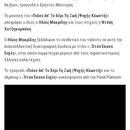
θα βγει
», τραγουδά ο Χρήστος Μάστορας.
Τη μουσική του «
Πιάσε Απ’ Το Χέρι Τη Ζωή (Ψυχής Κλωστή)
»
υπογράφει ο ίδιος ο
Ηλίας Μακρίδης
και τους στίχους η
Ντέπη
Χατζηκαμπάνη
.
Ο
Ηλίας Μακρίδης
ξεδίπλωσε το συνθετικό του ταλέντο σε αυτή την
πολυσυλλεκτική δισκογραφική δουλειά με τίτλο «
…Όταν Έκανα
Ευχές
», στην οποία συμμετείχαν μερικοί από τους σημαντικότερους
Έλληνες καλλιτέχνες.
Το τραγούδι «
Πιάσε Απ’ Το Χέρι Τη Ζωή (Ψυχής Κλωστή)
» και το
άλμπουμ «
…Όταν Έκανα Ευχές
» κυκλοφορούν από την Panik Platinum.