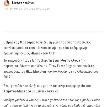
Ελεάννα Καπάνταη
Posted On 24 Σεπτεμβρίου, 2020
Ο
Χρήστος Μάστορας
δανείζει τη φωνή του στο τραγούδι που
επενδύει μουσικά τους τίτλους αρχής της νέας καθημερινής
δραματικής σειράς «
Ήλιος
» του ANT1!
Το τραγούδι «
Πιάσε Απ’ Το Χέρι Τη Ζωή (Ψυχής Κλωστή)
»
συμπεριλαμβάνεται στο δίσκο «…Όταν Έκανα Ευχές» του συνθέτη–
τραγουδοποιού
Ηλία Μακρίδη
που κυκλοφόρησε το φθινόπωρο του
2017.
Ένα τραγούδι – έκπληξη που με την καταπληκτική ερμηνεία του
Χρήστου Μάστορα
θα μείνει κλασσικό.
«
Φεύγει χαμένος ο καιρός / Είναι ο χρόνος ο πιο ύπουλος εχθρός / Πιάσε
απ’ το χέρι τη ζωή / Κι αν το σκοτάδι είναι γύρω σου βαθύ / Ο ήλιος πάλι