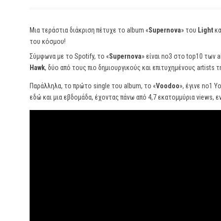
Μια τεράστια διάκριση πέτυχε το album «
Supernova
» του
Light
κα
του κόσμου!
Σύμφωνα με το Spotify, το «
Supernova
» είναι no3 στο top10 των
Hawk
, δύο από τους πιο δημιουργικούς και επιτυχημένους artists τ
Παράλληλα, το πρώτο single του album, το «
Voodoo
», έγινε no1 
εδώ και μια εβδομάδα, έχοντας πάνω από 4,7 εκατομμύρια views, εν