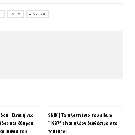
Y
TOP10
ΔΙΆΚΡΙΣΗ
ου | Είναι η νέα
SNIK | Το πλατινένιο του album
άδας και Κύπρου
“1987” είναι πλέον διαθέσιμο στο
καμπάνια του
YouTube!