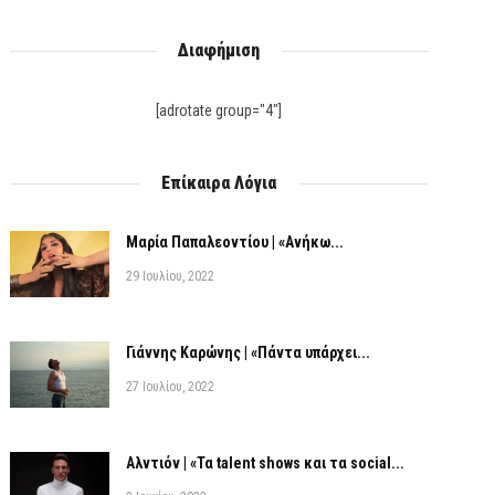
Διαφήμιση
[adrotate group="4"]
Επίκαιρα Λόγια
Μαρία Παπαλεοντίου | «Ανήκω...
29 Ιουλίου, 2022
Γιάννης Καρώνης | «Πάντα υπάρχει...
27 Ιουλίου, 2022
Αλντιόν | «Τα talent shows και τα social...