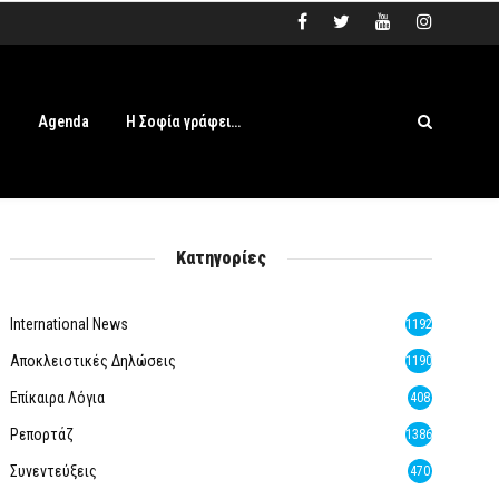
s
Agenda
Η Σοφία γράφει…
Κατηγορίες
International News
1192
Αποκλειστικές Δηλώσεις
1190
Επίκαιρα Λόγια
408
Ρεπορτάζ
1386
Συνεντεύξεις
470