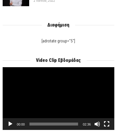
2 Ιουνίου, 2022
Διαφήμιση
[adrotate group="5"]
Video Clip Εβδομάδας
Πρόγραμμα
Αναπαραγωγής
Βίντεο
00:00
02:36