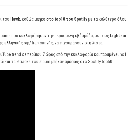
ι του
Hawk
, καθώς μπήκε
στο top10 του Spotify
με τα καλύτερα όλου
 albums που κυκλοφόρησαν την περασμένη εβδομάδα, με τους
Light
και
ης ελληνικής rap/ trap σκηνής, να φιγουράρουν στη λίστα.
YouTube trend σε περίπου 7 ώρες από την κυκλοφορία και παραμένει no1
ώ και τα 9 tracks του album μπήκαν αμέσως στο Spotify top50.