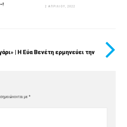
–!
2 ΑΠΡΙΛΊΟΥ, 2022
γάρι» | Η Εύα Βενέτη ερμηνεύει την
 σημειώνονται με
*