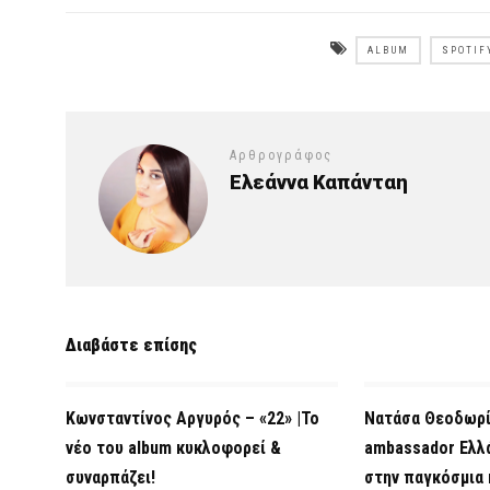
ALBUM
SPOTIF
Αρθρογράφος
Ελεάννα Καπάνταη
Διαβάστε επίσης
Κωνσταντίνος Αργυρός – «22» |Το
Νατάσα Θεοδωρίδ
νέο του album κυκλοφορεί &
ambassador Ελλ
συναρπάζει!
στην παγκόσμια 