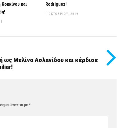
 Κοκκίνου και
Rodriguez!
δη!
1 ΟΚΤΩΒΡΊΟΥ, 2019
19
ή ως Μελίνα Ασλανίδου και κέρδισε
liar!
 σημειώνονται με
*