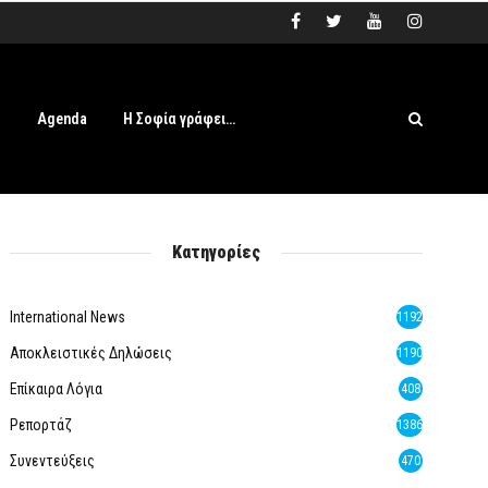
s
Agenda
Η Σοφία γράφει…
Κατηγορίες
International News
1192
Αποκλειστικές Δηλώσεις
1190
Επίκαιρα Λόγια
408
Ρεπορτάζ
1386
Συνεντεύξεις
470