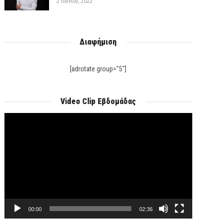
2 Ιουνίου, 2022
Διαφήμιση
[adrotate group="5"]
Video Clip Εβδομάδας
Πρόγραμμα
Αναπαραγωγής
Βίντεο
00:00
02:36