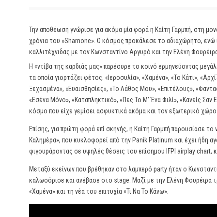
Την αποθέωση γνώρισε για ακόμα μία φορά η Καίτη Γαρμπή, στη μον
χρόνια του «Shamone». Ο κόσμος προκάλεσε το αδιαχώρητο, ενώ ι
καλλιτέχνιδας με τον Κωνσταντίνο Αργυρό και την Ελένη Φουρέιρα
Η «ντίβα της καρδιάς μας» παρέσυρε το κοινό ερμηνεύοντας μεγάλε
τα οποία γιορτάζει φέτος. «Ιεροσυλία», «Χαμένα», «Το Κάτι», «Α
Ξεχασμένα», «Ευαισθησίες», «Το Λάθος Μου», «Επιτέλους», «Φαντ
«Εσένα Μόνο», «Καταπληκτικό», «Πες Το Μ’ Ένα Φιλί», «Κανείς Σαν
κόσμο που είχε γεμίσει ασφυκτικά ακόμα και τον εξωτερικό χώρ
Επίσης, για πρώτη φορά επί σκηνής, η Καίτη Γαρμπή παρουσίασε το 
Καλημέρα», που κυκλοφορεί από την Panik Platinum και έχει ήδη α
φιγουράροντας σε υψηλές θέσεις του επίσημου IFPI airplay chart, 
Μεταξύ εκείνων που βρέθηκαν στο λαμπερό party ήταν ο Κωνσταντί
καλωσόρισε και ανέβασε στο stage. Μαζί με την Ελένη Φουρέιρα 
«Χαμένα» και τη νέα του επιτυχία «Τι Να Το Κάνω».