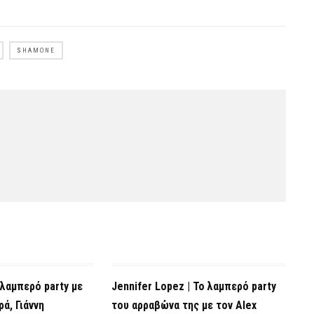
SHAMONE
 λαμπερό party με
Jennifer Lopez | Το λαμπερό party
ά, Γιάννη
του αρραβώνα της με τον Alex