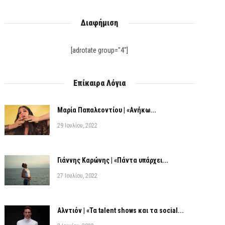
Διαφήμιση
[adrotate group="4"]
Επίκαιρα Λόγια
Μαρία Παπαλεοντίου | «Ανήκω...
29 Ιουλίου, 2022
Γιάννης Καρώνης | «Πάντα υπάρχει...
27 Ιουλίου, 2022
Αλντιόν | «Τα talent shows και τα social...