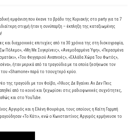
αδική εμφάνιση που έκανε το βράδυ της Κυριακής στο party για τα 7
διαίτερη στιγμή ήταν η συνύπαρξη – έκπληξη της καταξιωμένης
!
ς και διαχρονικές επιτυχίες από τα 30 χρόνια της στη δισκογραφία,
ρχίζω Πόλεμο», «Μη Με Συγκρίνεις», «Ανεμοδαρμένα Ύψη», «Περασμένα
ασματάκι», «Του Φεγγαριού Αναπνοές», «Ελλάδα Χώρα Του Φωτός»,
 Εσένα», ήταν μερικά από τα τραγούδια με τα οποία ξεσήκωσε τον
ο του «Shamone» παρά το τσουχτερό κρύο.
νέο της τραγούδι με τον Φοίβο, «Ήλιος Δε Βγαίνει Αν Δεν Πεις
γαπηθεί από το κοινό και ξεχωρίσει στις ραδιοφωνικές συχνότητες,
καθώς και στο YouTube.
νος Αργυρός και η Ελένη Φουρέιρα, τους οποίους η Καίτη Γαρμπή
τραγούδησαν «Το Κάτι», ενώ ο Κωνσταντίνος Αργυρός ερμήνευσε το