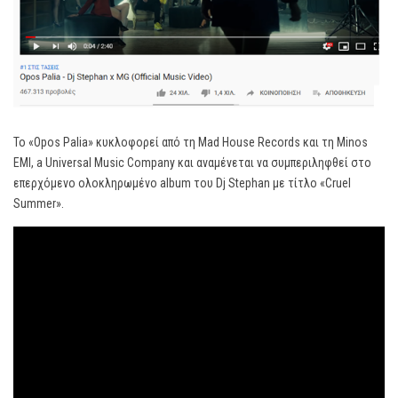
Το «Opos Palia» κυκλοφορεί από τη Mad House Records και τη Minos
EMI, a Universal Music Company και αναμένεται να συμπεριληφθεί στο
επερχόμενο ολοκληρωμένο album του Dj Stephan με τίτλο «Cruel
Summer».