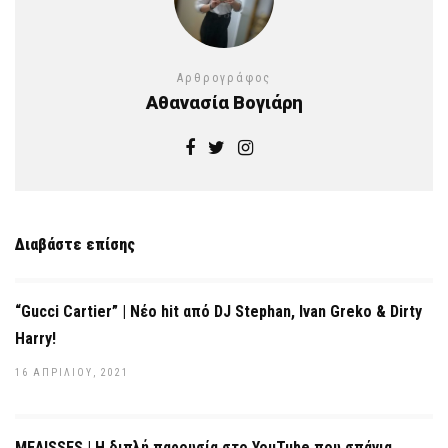
Αρθρογράφος
Αθανασία Βογιάρη
Διαβάστε επίσης
“Gucci Cartier” | Νέο hit από DJ Stephan, Ivan Greko & Dirty
Harry!
16 ΑΠΡΙΛΊΟΥ, 2021
MEΛΙSSES | Η διπλή παρουσία στο YouTube που σπάνια