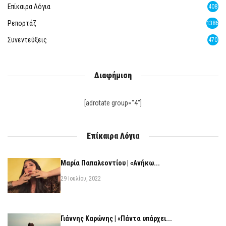
Επίκαιρα Λόγια
408
Ρεπορτάζ
1386
Συνεντεύξεις
470
Διαφήμιση
[adrotate group="4"]
Επίκαιρα Λόγια
Μαρία Παπαλεοντίου | «Ανήκω...
29 Ιουλίου, 2022
Γιάννης Καρώνης | «Πάντα υπάρχει...