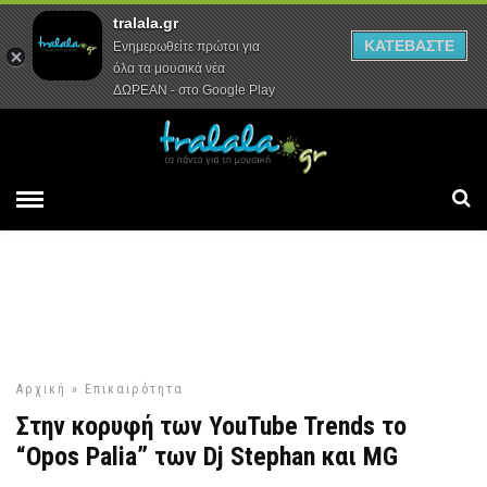
tralala.gr
Αρχική
Συνεντεύξεις
Ρεπορτάζ
ΚΑΤΕΒΑΣΤΕ
Ενημερωθείτε πρώτοι για
όλα τα μουσικά νέα
ΔΩΡΕΑΝ - στο Google Play
Αρχική
»
Επικαιρότητα
Στην κορυφή των YouTube Trends το
“Opos Palia” των Dj Stephan και MG