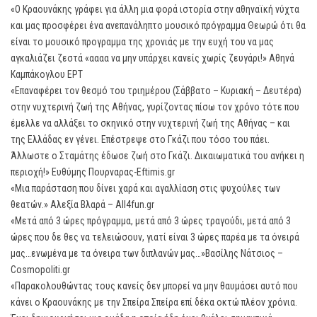
«Ο Κραουνάκης γράφει για άλλη μια φορά ιστορία στην αθηναϊκή νύχτα
και μας προσφέρει ένα ανεπανάληπτο μουσικό πρόγραμμα Θεωρώ ότι θα
είναι το μουσικό προγραμμα της χρονιάς με την ευχή του να μας
αγκαλιάζει ζεστά «αααα να μην υπάρχει κανείς χωρίς ζευγάρι!» Αθηνά
Καμπάκογλου ΕΡΤ
«Επαναφέρει τον θεσμό του τριημέρου (Σάββατο – Κυριακή – Δευτέρα)
στην νυχτερινή ζωή της Αθήνας, γυρίζοντας πίσω τον χρόνο τότε που
έμελλε να αλλάξει το σκηνικό στην νυχτερινή ζωή της Αθήνας – και
της Ελλάδας εν γένει. Επέστρεψε στο Γκάζι που τόσο του πάει.
Άλλωστε ο Σταμάτης έδωσε ζωή στο Γκάζι. Δικαιωματικά του ανήκει η
περιοχή!» Ευθύμης Πουρναρας-Eftimis.gr
«Μια παράσταση που δίνει χαρά και αγαλλίαση στις ψυχούλες των
θεατών.» Αλεξία Βλαρά – All4fun.gr
«Μετά από 3 ώρες πρόγραμμα, μετά από 3 ώρες τραγούδι, μετά από 3
ώρες που δε θες να τελειώσουν, γιατί είναι 3 ώρες παρέα με τα όνειρά
μας…ενωμένα με τα όνειρα των διπλανών μας…»Βασίλης Νάτσιος –
Cosmopoliti.gr
«Παρακολουθώντας τους κανείς δεν μπορεί να μην θαυμάσει αυτό που
κάνει ο Κραουνάκης με την Σπείρα Σπείρα επί δέκα οκτώ πλέον χρόνια.