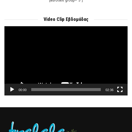
[adrotate group="5"]
Video Clip Εβδομάδας
Πρόγραμμα
Αναπαραγωγής
Βίντεο
00:00
02:36