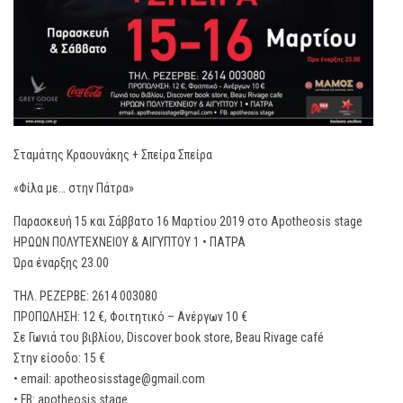
Σταμάτης Κραουνάκης + Σπείρα Σπείρα
«Φίλα με… στην Πάτρα»
Παρασκευή 15 και Σάββατο 16 Μαρτίου 2019 στο Apotheosis stage
ΗΡΩΩΝ ΠΟΛΥΤΕΧΝΕΙΟΥ & ΑΙΓΥΠΤΟΥ 1 • ΠΑΤΡΑ
Ώρα έναρξης 23.00
ΤΗΛ. ΡΕΖΕΡΒΕ: 2614 003080
ΠΡΟΠΩΛΗΣΗ: 12 €, Φοιτητικό – Ανέργων 10 €
Σε Γωνιά του βιβλίου, Discover book store, Beau Rivage café
Στην είσοδο: 15 €
• email:
apotheosisstage@gmail.com
• FB: apotheosis stage