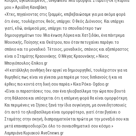
Κόσμος αγκαλιασμένος , ανθρώπινα .Μια ομορφιά. Σταμάτη-σε η καρδιά
μου.» Αριάδνη Καναβάκη
«Χτες, πηγαίνοντας στις Γραμμές, επιβεβαιώσαμε για μια ακόμα φορά
ότι ένας, τουλάχιστον, θεός, υπάρχει: Ο θεός Διόνυσος. Και υπάρχει
γιατί, εδώ, ανάμεσά μας, υπάρχει το σπουδαιότερο των
δημιουργημάτων του. Μια ένωση Λόρκα και Χατζιδάκι, ένα πάντρεμα
Μουσικής, Ποίησης και Θεάτρου, που όταν πετυχαίνει παράγει το
σπάνιο και το μοναδικό. Τέτοιος, μοναδικός, σπάνιος και αξεπέραστος
είναι ο Σταμάτης Κραουνάκης. Ο Μέγας Κραουνάκης.» Νίκος
Μπογιόπουλος-Enikos.gr
«Η κατάλληλη συνθήκη δεν αργεί να δημιουργηθεί, τουλάχιστον για να
θυμηθείς πως είναι να γίνεσαι μια παρέα με τους διπλανούς ή και να
έρθεις πιο κοντά στη δική σου παρέα.» Κίκα Ρόκα- Ogdoo.gr
«Είναι οι παραστάσεις του, σαν ένα ηλιοβασίλεμα την ώρα που βουτά
στη θάλασσα και υπόσχεται ότι η επόμενη φορά θα είναι ομορφότερη.
Και περιμένεις να ζήσεις ξανά την ίδια συγκίνηση, μα συνειδητοποιείς
ότι αυτό το ηλιοβασίλεμα είναι ομορφότερο, γιατί όταν βγαίνει ο
Σταμάτης στην σκηνή, διαπραγματεύεται πρώτα με την μοναξιά σου και
μετά επαναπροσδιορίζει όλο το συναισθηματικό σου κόσμο.»
Λαμπριάνα Κυριακού AveCnews.gr