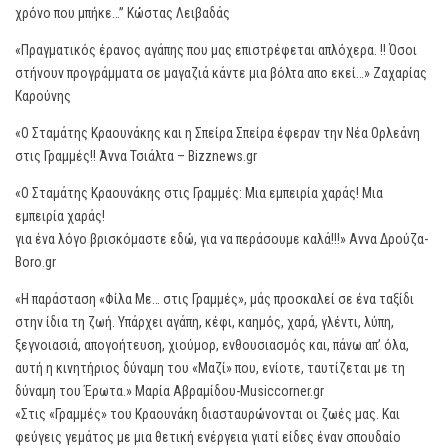
χρόνο που μπήκε…” Κώστας Λειβαδάς
«Πραγματικός έρανος αγάπης που μας επιστρέφεται απλόχερα. !! Όσοι
στήνουν προγράμματα σε μαγαζιά κάντε μια βόλτα απο εκεί…» Ζαχαρίας
Καρούνης
«Ο Σταμάτης Κραουνάκης και η Σπείρα Σπείρα έφεραν την Νέα Ορλεάνη
στις Γραμμές!! Άννα Τσιάλτα – Bizznews.gr
«Ο Σταμάτης Κραουνάκης στις Γραμμές: Μια εμπειρία χαράς! Μια
εμπειρία χαράς!
για ένα λόγο βρισκόμαστε εδώ, για να περάσουμε καλά!!!» Αννα Δρούζα-
Boro.gr
«Η παράσταση «Φίλα Με… στις Γραμμές», μάς προσκαλεί σε ένα ταξίδι
στην ίδια τη ζωή. Υπάρχει αγάπη, κέφι, καημός, χαρά, γλέντι, λύπη,
ξεγνοιασιά, απογοήτευση, χιούμορ, ενθουσιασμός και, πάνω απ’ όλα,
αυτή η κινητήριος δύναμη του «Μαζί» που, ενίοτε, ταυτίζεται με τη
δύναμη του Έρωτα.» Μαρία Αβραμίδου-Musiccorner.gr
«Στις «Γραμμές» του Κραουνάκη διασταυρώνονται οι ζωές μας. Και
φεύγεις γεμάτος με μια θετική ενέργεια γιατί είδες έναν σπουδαίο