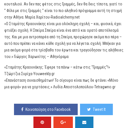
κουταλιού. Αν δεν πας φέτος στις Γραμμές, δεν θα δεις τίποτα, γιατί το
” Φίλα με στις Γραμμές ” είναι το πιο αληθινό πρόγραμμα αυτή τη στιγμή
στην Αθήνα. Mαρία Χαρίτου-Radioalchemy.net
«Ο Σταμάτης Κραουνάκης είναι μια ολόκληρη σχολή – και, φυσικά, έχει
φτιάξει σχολή. Η Σπείρα Σπείρα είναι ένα απτό και ορατό αποτέλεσμά
της. Και με μια αντροπαρέα από τη Σπείρα, προχώρησε ακόμα πιο πέρα –
αυτό που πρέπει να κάνει κάθε σχολή για να λέγεται σχολή. Μπήκαν για
μια ακόμα φορά στα τρίσβαθα του έρωτα και τραγούδησαν τις αλήθειες
του.» Γιώργος Χαρωνίτης – Αθηνόραμα
«Σταμάτης Κραουνάκης: Έφερε τα πάνω – κάτω στις “Γραμμές”!»
Τζώρτζια Συρίχα-Youweekly.gr
«Επανάσταση συναισθημάτων! Το σίγουρο είναι πως δε φτάνει «Μόνο
μια φορά» για να χορτάσεις.» Λυδία Αποστολοπούλου-Tetragwno.gr
Κοινοποίηση στο Facebook
Tweet It