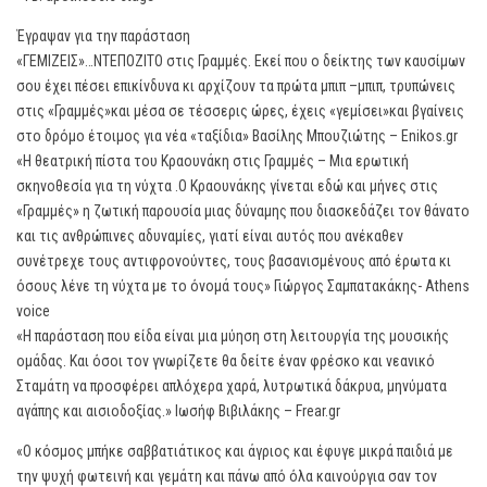
Έγραψαν για την παράσταση
«ΓΕΜΙΖΕΙΣ»…ΝΤΕΠΟΖΙΤΟ στις Γραμμές. Εκεί που ο δείκτης των καυσίμων
σου έχει πέσει επικίνδυνα κι αρχίζουν τα πρώτα μπιπ –μπιπ, τρυπώνεις
στις «Γραμμές»και μέσα σε τέσσερις ώρες, έχεις «γεμίσει»και βγαίνεις
στο δρόμο έτοιμος για νέα «ταξίδια» Βασίλης Μπουζιώτης – Enikos.gr
«Η θεατρική πίστα του Κραουνάκη στις Γραμμές – Μια ερωτική
σκηνοθεσία για τη νύχτα .Ο Κραουνάκης γίνεται εδώ και μήνες στις
«Γραμμές» η ζωτική παρουσία μιας δύναμης που διασκεδάζει τον θάνατο
και τις ανθρώπινες αδυναμίες, γιατί είναι αυτός που ανέκαθεν
συνέτρεχε τους αντιφρονούντες, τους βασανισμένους από έρωτα κι
όσους λένε τη νύχτα με το όνομά τους» Γιώργος Σαμπατακάκης- Athens
voice
«Η παράσταση που είδα είναι μια μύηση στη λειτουργία της μουσικής
ομάδας. Και όσοι τον γνωρίζετε θα δείτε έναν φρέσκο και νεανικό
Σταμάτη να προσφέρει απλόχερα χαρά, λυτρωτικά δάκρυα, μηνύματα
αγάπης και αισιοδοξίας.» Iωσήφ Βιβιλάκης – Frear.gr
«Ο κόσμος μπήκε σαββατιάτικος και άγριος και έφυγε μικρά παιδιά με
την ψυχή φωτεινή και γεμάτη και πάνω από όλα καινούργια σαν τον