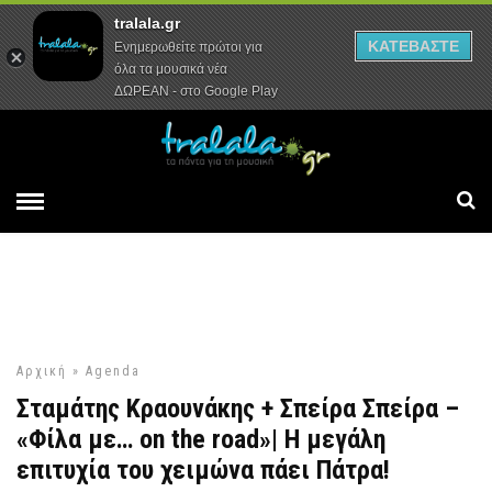
tralala.gr
Αρχική
Συνεντεύξεις
Ρεπορτάζ
ΚΑΤΕΒΑΣΤΕ
Ενημερωθείτε πρώτοι για
όλα τα μουσικά νέα
ΔΩΡΕΑΝ - στο Google Play
Αρχική
»
Agenda
Σταμάτης Κραουνάκης + Σπείρα Σπείρα –
«Φίλα με… on the road»| Η μεγάλη
επιτυχία του χειμώνα πάει Πάτρα!