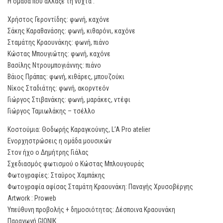
Η ομάδα που άλλαξε τη νύχτα :
Χρήστος Γεροντίδης: φωνή, καχόνε
Σάκης Καραθανάσης: φωνή, κιθαρόνι, καχόνε
Σταμάτης Κραουνάκης: φωνή, πιάνο
Κώστας Μπουγιώτης: φωνή, καχόνε
Βασίλης Ντρουμπoγιάννης: πιάνο
Βάιος Πράπας: φωνή, κιθάρες, μπουζούκι
Νίκος Σταδιάτης: φωνή, ακορντεόν
Γιώργος Στιβανάκης: φωνή, μαράκες, ντέφι
Γιώργος Ταμιωλάκης – τσέλλο
Κοστούμια: Θοδωρής Καραγκούνης, L’A Pro atelier
Ενορχηστρώσεις η ομάδα μουσικών
Στον ήχο ο Δημήτρης Γιάλας
Σχεδιασμός φωτισμού o Κώστας Μπλουγουράς
Φωτογραφίες: Σταύρος Χαμπάκης
Φωτογραφία αφίσας Σταμάτη Κραουνάκη: Παναγής Χρυσοβέργης
Artwork : Proweb
Υπεύθυνη προβολής + δημοσιότητας: Δέσποινα Κραουνάκη
Παραγωγή GIONIK