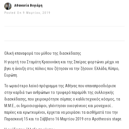
Αθανασία Βογιάρη
Posted On 9 Μαρτίου, 2019
Ολική επαναφορά του μύθου της διασκέδασης
Η γιορτή του Σταμάτη Κραουνάκη και της Σπείρας φορτώνει μέχρι να
βγει η άνοιξη στις πόλεις που ζήτησαν να την ζήσουν. Ελλάδα, Κύπρο,
Ευρώπη.
Το ωραιότερο λαϊκό πρόγραμμα της Αθήνας που επαναπροσδιόρισε
στην καρδιά των ανθρώπων το τρυφερό παραμύθι της συλλογικής
διασκέδασης, που χειροκρότησε σύμπας ο καλλιτεχνικός κόσμος, τα
Μ.Μ.Ε., οι δημοσιογράφοι, γλέντησαν οικογένειες και μοναχικοί…
παρέες και ερωτευμένοι, έρχεται να μοιράσει τα αισθήματά του την
Παρασκευή 15 και το Σάββατο 16 Μαρτίου 2019 στο Apotheosis stage.