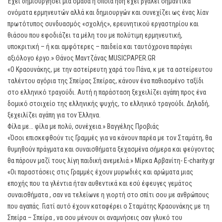
Έχει δημιουργήσει μια ομάδα η οποία ήδη έχει βγάλει σημαντικά
ονόματα ερμηνευτών αλλά και δημιουργών και συνεχίζει ως ένας λίαν
πρωτότυπος συνδυασμός «σχολής», ερευνητικού εργαστηρίου και
θιάσου που εφοδιάζει τα μέλη του με πολύτιμη ερμηνευτική,
υποκριτική – ή και αμφότερες – παιδεία και ταυτόχρονα παράγει
αξιόλογο έργο.» Θάνος Μαντζάνας MUSICPAPER.GR
«Ο Κραουνάκης, με την αστείρευτη χαρά του Πάνα, κ με τα αστείρευτου
ταλέντου αγόρια της Σπείρας Σπείρας, κάνουν ένα παθιασμένο ταξίδι
στο ελληνικό τραγούδι. Αυτή η παράσταση ξεχειλίζει αγάπη προς ένα
δομικό στοιχείο της ελληνικής ψυχής, το ελληνικό τραγούδι. Δηλαδή,
ξεχειλίζει αγάπη για τον Έλληνα.
Φίλα με… φίλα με πολύ, συνέχεια.» Βαγγέλης Προβιάς
«Όσοι επισκεφθούν τις Γραμμές για να κάνουν παρέα με τον Σταμάτη, θα
θυμηθούν πράγματα και συναισθήματα ξεχασμένα σήμερα και φεύγοντας
θα πάρουν μαζί τους λίγη παιδική ανεμελιά.» Μίρκα Αρβανίτη- E-charity.gr
«Οι παραστάσεις στις Γραμμές έχουν μυρωδιές και αρώματα μιας
εποχής που τα γλέντια ήταν αυθεντικά και εσύ έφευγες γεμάτος
συναισθήματα , σαν να τελείωνε η γιορτή στο σπίτι σου με ανθρώπους
που αγαπάς. Γιατί αυτό έχουν καταφέρει ο Σταμάτης Κραουνάκης με τη
Σπείρα – Σπείρα , να σου μένουν οι αναμνήσεις σαν γλυκό του