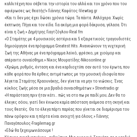
καλλιτέχνη που σέβεται την ιστορία του αλλά και τον χρόνο που του
αφιέρωσες ως θεατής!» Γιάννης Καφάτος-Viewtag.gr
«Και τι δεν μας έχει δώσει χρόνια τώρα. Τα πάντα. Απλόχερα. Χωρίς
έκπτωση. Πήγα και τον είδα. Για ακόμη μια φορά δάκρυσα, γέλασα. Ότι
είναι η ζωή.» Δημήτρης Γιαγτζόγλου-Real fm
«Ο Σταμάτης με 4 μουσικούς αστέρια και 5 εξαιρετικούς τραγουδιστές
δημιούργησε ένα πρόγραμμα Greatest Hits. Ανανεώνουν τη νυχτερινή
ζωή της Αθήνας με ένα πρόγραμμα λαϊκό, φρέσκο, με χιούμορ και
απέραντο συναίσθημα.» Nίκος Μουρατίδης-Nikosonline.gr
«Χρώμα, ρυθμός, ένταση και ένα καρδιοχτύπι σαν αυτό του έρωτα, που
κάθε φορά που θα έρθεις αντιμέτωπος με την μουσική ιδιοφυΐα που
λέγεται Σταμάτης Κραουνάκης, δεν γίνεται να μην το νιώσεις. Ένας
κύκλος ζωής μέσα σε μια βραδιά συναισθημάτων.» Streetradio.gr
«Η παράσταση πριν ήταν κάτι… πώς να στο πω ρε παιδί μου; Δεν θα το
έλεγες σόου, γιατί δεν ένιωσα καμία απόσταση ανάμεσα στη σκηνή και
τους θεατές. Θα το έλεγα πάρτι παρέας που γίνεται σε διαμέρισμα του
πάνω ορόφου και η πόρτα είναι ανοιχτή για όλους.» Γιάννης
Παναγόπουλος-Fragilemag.gr
«Εδώ θα ξεχειμωνιάσουμε !