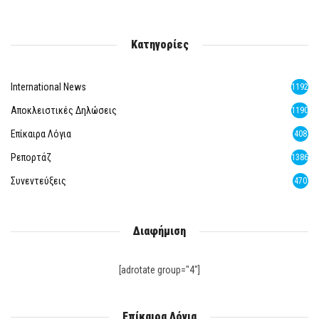
Κατηγορίες
International News
1192
Αποκλειστικές Δηλώσεις
1190
Επίκαιρα Λόγια
408
Ρεπορτάζ
1386
Συνεντεύξεις
470
Διαφήμιση
[adrotate group="4"]
Επίκαιρα Λόγια