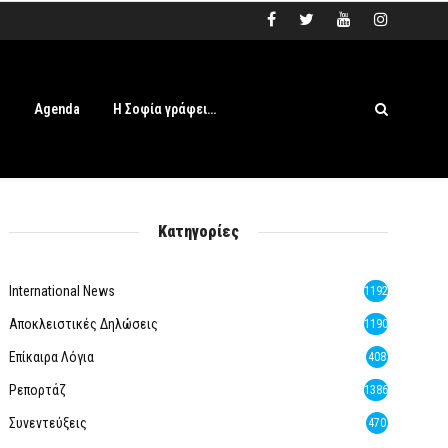
s
Agenda
Η Σοφία γράφει…
Κατηγορίες
International News
1192
Αποκλειστικές Δηλώσεις
1190
Επίκαιρα Λόγια
408
Ρεπορτάζ
1386
Συνεντεύξεις
470