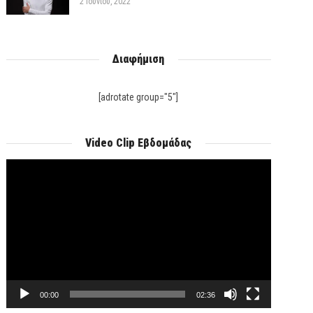
2 Ιουνίου, 2022
Διαφήμιση
[adrotate group="5"]
Video Clip Εβδομάδας
Πρόγραμμα
Αναπαραγωγής
Βίντεο
00:00
02:36