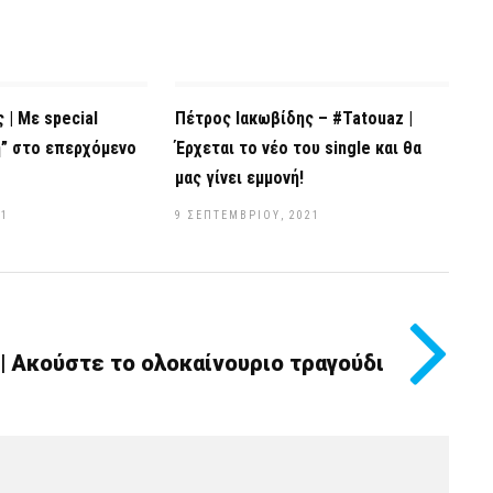
 | Με special
Πέτρος Ιακωβίδης – #Tatouaz |
η” στο επερχόμενο
Έρχεται το νέο του single και θα
μας γίνει εμμονή!
21
9 ΣΕΠΤΕΜΒΡΊΟΥ, 2021
 Ακούστε το ολοκαίνουριο τραγούδι