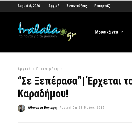
August 8, 2026
Αρχική
Συνεντεύξεις
Ρεπορτάζ
Μουσικά νέα
Αρχική
»
Επικαιρότητα
“Σε Ξεπέρασα”| Έρχεται τ
Καραδήμου!
Αθανασία Βογιάρη
Posted On 23 Μαΐου, 2019