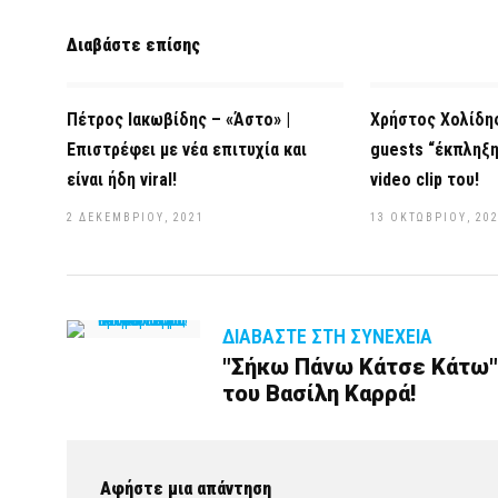
Διαβάστε επίσης
Πέτρος Ιακωβίδης – «Άστο» |
Χρήστος Χολίδης
Επιστρέφει με νέα επιτυχία και
guests “έκπληξ
είναι ήδη viral!
video clip του!
2 ΔΕΚΕΜΒΡΊΟΥ, 2021
13 ΟΚΤΩΒΡΊΟΥ, 20
ΔΙΑΒΆΣΤΕ ΣΤΗ ΣΥΝΈΧΕΙΑ
"Σήκω Πάνω Κάτσε Κάτω"|
του Βασίλη Καρρά!
Αφήστε μια απάντηση