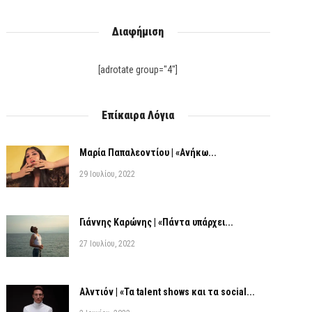
Διαφήμιση
[adrotate group="4"]
Επίκαιρα Λόγια
Μαρία Παπαλεοντίου | «Ανήκω...
29 Ιουλίου, 2022
Γιάννης Καρώνης | «Πάντα υπάρχει...
27 Ιουλίου, 2022
Αλντιόν | «Τα talent shows και τα social...