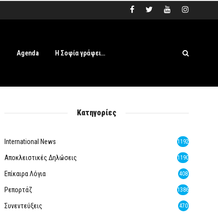
s
Agenda
Η Σοφία γράφει…
Κατηγορίες
International News
1192
Αποκλειστικές Δηλώσεις
1190
Επίκαιρα Λόγια
408
Ρεπορτάζ
1386
Συνεντεύξεις
470