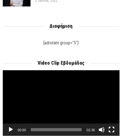
2 Ιουνίου, 2022
Διαφήμιση
[adrotate group="5"]
Video Clip Εβδομάδας
Πρόγραμμα
Αναπαραγωγής
Βίντεο
00:00
02:36