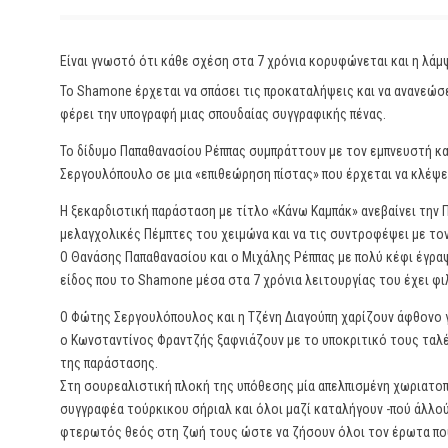
Είναι γνωστό ότι κάθε σχέση στα 7 χρόνια κορυφώνεται και η λάμψ
Το Shamone έρχεται να σπάσει τις προκαταλήψεις και να ανανεώσε
φέρει την υπογραφή μιας σπουδαίας συγγραφικής πένας.
Το δίδυμο Παπαθανασίου Ρέππας συμπράττουν με τον εμπνευστή κα
Σεργουλόπουλο σε μια «επιθεώρηση πίστας» που έρχεται να κλέψει
Η ξεκαρδιστική παράσταση με τίτλο «Κάνω Καμπάκ» ανεβαίνει την 
μελαγχολικές Πέμπτες του χειμώνα και να τις συντροφέψει με το
Ο Θανάσης Παπαθανασίου και ο Μιχάλης Ρέππας με πολύ κέφι έγρα
είδος που το Shamone μέσα στα 7 χρόνια λειτουργίας του έχει φιλ
Ο Φώτης Σεργουλόπουλος και η Τζένη Διαγούπη χαρίζουν άφθονο γ
ο Κωνσταντίνος Φραντζής ξαφνιάζουν με το υποκριτικό τους ταλέ
της παράστασης.
Στη σουρεαλιστική πλοκή της υπόθεσης μία απελπισμένη χωριατοπ
συγγραφέα τούρκικου σήριαλ και όλοι μαζί καταλήγουν -πού άλλού-
φτερωτός θεός στη ζωή τους ώστε να ζήσουν όλοι τον έρωτα που