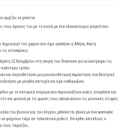
η αρχίζει να χάνεται.
ι τους όρκους του με το κοινό με ένα ολοκαίνουριο project που
ι δημιουργό του χώρου που έχει αγαπήσει η Αθήνα, Φώτη
 τις εντυπώσεις.
Πέμπτη 22 Νοεμβρίου στη σκηνή του Shamone για να ανατρέψει τις
ν καλύτερο τρόπο.
ψαν και σκηνοθέτησαν μια μουσικοθετρική παράσταση, ένα θεατρικό
οξενήσει με μεγάλη επιτυχία και έχει καθιερώσει.
έλιο με τα σατυρικά νούμερα που παρουσιάζουν ενώ η Josephine και
ντο και φυσικά με τις φωνές τους απογειώνουν τις μουσικές στιγμές
ούλα του βουνού και του λόγγου, μπλέκεται γλυκά με ένα wannabe
να ψάχνουν ταίρι σε τηλεοπτικά ριάλιτι. Θα έρθει επιτέλους ο
 τους ταιριάζει;…