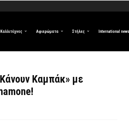
Καλλιτέχνες
Αφιερώματα
Στήλες
International new
«Κάνουν Καμπάκ» με
hamone!