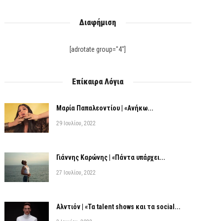
Διαφήμιση
[adrotate group="4"]
Επίκαιρα Λόγια
Μαρία Παπαλεοντίου | «Ανήκω...
29 Ιουλίου, 2022
Γιάννης Καρώνης | «Πάντα υπάρχει...
27 Ιουλίου, 2022
Αλντιόν | «Τα talent shows και τα social...