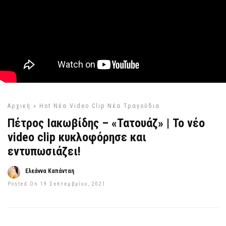
Αρχική
»
Hot
Νέα Video Clip
Νέα Τραγούδια
Πέτρος Ιακωβίδης – «Τατουάζ» | Το νέο
video clip κυκλοφόρησε και
εντυπωσιάζει!
Ελεάννα Καπάνταη
Posted On 19 Σεπτεμβρίου, 2021