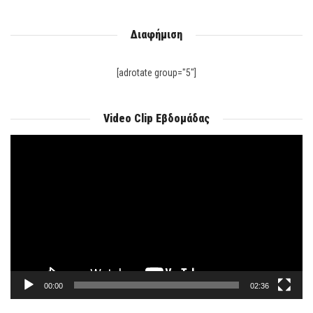
Διαφήμιση
[adrotate group="5"]
Video Clip Εβδομάδας
Πρόγραμμα
Αναπαραγωγής
Βίντεο
00:00
02:36