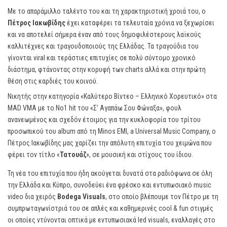
Με το απαράμιλλο ταλέντο του και τη χαρακτηριστική χροιά του, ο
Πέτρος Ιακωβίδης
έχει καταφέρει τα τελευταία χρόνια να ξεχωρίσει
και να αποτελεί σήμερα έναν από τους δημοφιλέστερους λαϊκούς
καλλιτέχνες και τραγουδοποιούς της Ελλάδας. Τα τραγούδια του
γίνονται viral και τεράστιες επιτυχίες σε πολύ σύντομο χρονικό
διάστημα, φτάνοντας στην κορυφή των charts αλλά και στην πρώτη
θέση στις καρδιές του κοινού.
Νικητής στην κατηγορία «Καλύτερο Βίντεο – Ελληνικό Χορευτικό» στα
MAD VMA με το No1 hit του «Σ’ Αγαπάω Σου Φώναξα», φουλ
ανανεωμένος και σχεδόν έτοιμος για την κυκλοφορία του τρίτου
προσωπικού του album από τη Minos EMI, a Universal Music Company, ο
Πέτρος Ιακωβίδης μας χαρίζει την απόλυτη επιτυχία του χειμώνα που
φέρει τον τίτλο «
Τατουάζ
», σε μουσική και στίχους του ίδιου.
Τη νέα του επιτυχία που ήδη ακούγεται δυνατά στα ραδιόφωνα σε όλη
την Ελλάδα και Κύπρο, συνοδεύει ένα φρέσκο και εντυπωσιακό music
video δια χειρός
Bodega Visuals
, στο οποίο βλέπουμε τον Πέτρο με τη
συμπρωταγωνίστριά του σε απλές και καθημερινές cool & fun στιγμές
οι οποίες ντύνονται οπτικά με εντυπωσιακά led visuals, εναλλαγές στο