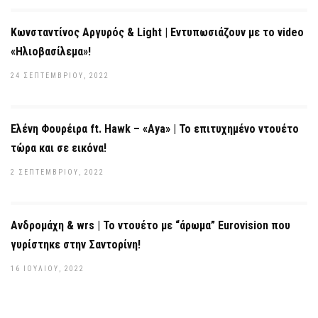
Κωνσταντίνος Αργυρός & Light | Εντυπωσιάζουν με το video
«Ηλιοβασίλεμα»!
24 ΣΕΠΤΕΜΒΡΊΟΥ, 2022
Ελένη Φουρέιρα ft. Hawk – «Aya» | Το επιτυχημένο ντουέτο
τώρα και σε εικόνα!
2 ΣΕΠΤΕΜΒΡΊΟΥ, 2022
Ανδρομάχη & wrs | Το ντουέτο με “άρωμα” Eurovision που
γυρίστηκε στην Σαντορίνη!
16 ΙΟΥΛΊΟΥ, 2022