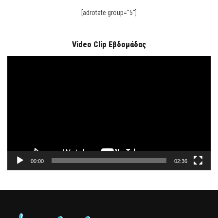
[adrotate group="5"]
Video Clip Εβδομάδας
Πρόγραμμα
Αναπαραγωγής
Βίντεο
00:00
02:36