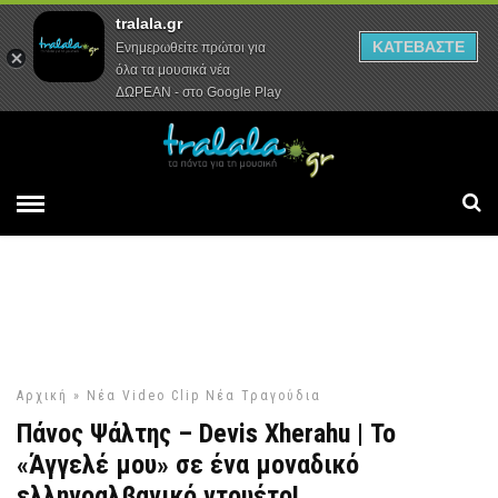
tralala.gr
Αρχική
Συνεντεύξεις
Ρεπορτάζ
ΚΑΤΕΒΑΣΤΕ
Ενημερωθείτε πρώτοι για
όλα τα μουσικά νέα
ΔΩΡΕΑΝ - στο Google Play
Αρχική
»
Νέα Video Clip
Νέα Τραγούδια
Πάνος Ψάλτης – Devis Xherahu | Το
«Άγγελέ μου» σε ένα μοναδικό
ελληνοαλβανικό ντουέτο!