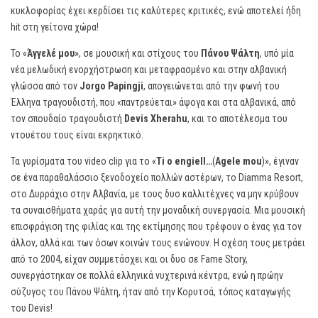
κυκλοφορίας έχει κερδίσει τις καλύτερες κριτικές, ενώ αποτελεί ήδη
hit στη γείτονα χώρα!
Το «
Άγγελέ μου
», σε μουσική και στίχους του
Πάνου Ψάλτη
, υπό μία
νέα μελωδική ενορχήστρωση και μεταφρασμένο και στην αλβανική
γλώσσα από τον
Jorgo Papingji
, απογειώνεται από την φωνή του
Έλληνα τραγουδιστή, που «παντρεύεται» άψογα και στα αλβανικά, από
τον σπουδαίο τραγουδιστή
Devis Xherahu
, και το αποτέλεσμα του
ντουέτου τους είναι εκρηκτικό.
Τα γυρίσματα του video clip για το «
Ti o engiell…
(
Agele mou
)», έγιναν
σε ένα παραθαλάσσιο ξενοδοχείο πολλών αστέρων, το Diamma Resort,
στο Δυρράχιο στην Αλβανία, με τους δυο καλλιτέχνες να μην κρύβουν
τα συναισθήματα χαράς για αυτή την μοναδική συνεργασία. Μια μουσική
επισφράγιση της φιλίας και της εκτίμησης που τρέφουν ο ένας για τον
άλλον, αλλά και των όσων κοινών τους ενώνουν. Η σχέση τους μετράει
από το 2004, είχαν συμμετάσχει και οι δυο σε Fame Story,
συνεργάστηκαν σε πολλά ελληνικά νυχτερινά κέντρα, ενώ η πρώην
σύζυγος του Πάνου Ψάλτη, ήταν από την Κορυτσά, τόπος καταγωγής
του Devis!