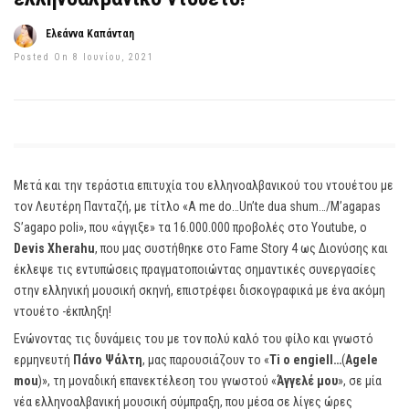
Ελεάννα Καπάνταη
Posted On 8 Ιουνίου, 2021
Μετά και την τεράστια επιτυχία του ελληνοαλβανικού του ντουέτου με
τον Λευτέρη Πανταζή, με τίτλο «A me do…Un’te dua shum…/M’agapas
S’agapo poli», που «άγγιξε» τα 16.000.000 προβολές στο Youtube, ο
Devis Xherahu
, που μας συστήθηκε στο Fame Story 4 ως Διονύσης και
έκλεψε τις εντυπώσεις πραγματοποιώντας σημαντικές συνεργασίες
στην ελληνική μουσική σκηνή, επιστρέφει δισκογραφικά με ένα ακόμη
ντουέτο -έκπληξη!
Ενώνοντας τις δυνάμεις του με τον πολύ καλό του φίλο και γνωστό
ερμηνευτή
Πάνο Ψάλτη
, μας παρουσιάζουν το «
Ti o engiell…
(
Agele
mou
)», τη μοναδική επανεκτέλεση του γνωστού «
Άγγελέ μου
», σε μία
νέα ελληνοαλβανική μουσική σύμπραξη, που μέσα σε λίγες ώρες