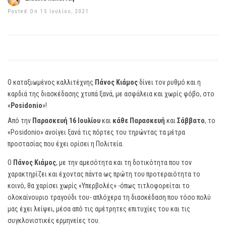
Posted On 15 Ιουλίου, 2021
Ο καταξιωμένος καλλιτέχνης
Πάνος Κιάμος
δίνει τον ρυθμό και η
καρδιά της διασκέδασης χτυπά ξανά, με ασφάλεια και χωρίς φόβο, στο
«
Posidonio
»!
Από την
Παρασκευή 16 Ιουλίου
και
κάθε Παρασκευή
και
Σάββατο
, το
«Posidonio» ανοίγει ξανά τις πόρτες του τηρώντας τα μέτρα
προστασίας που έχει ορίσει η Πολιτεία.
Ο
Πάνος Κιάμος
, με την αμεσότητα και τη δοτικότητα που τον
χαρακτηρίζει και έχοντας πάντα ως πρώτη του προτεραιότητα το
κοινό, θα χαρίσει χωρίς «Υπερβολές» -όπως τιτλοφορείται το
ολοκαίνουριο τραγούδι του- απλόχερα τη διασκέδαση που τόσο πολύ
μας έχει λείψει, μέσα από τις αμέτρητες επιτυχίες του και τις
συγκλονιστικές ερμηνείες του.