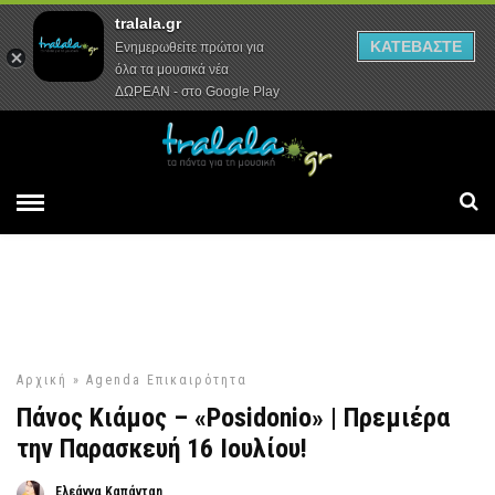
tralala.gr
Αρχική
Συνεντεύξεις
Ρεπορτάζ
ΚΑΤΕΒΑΣΤΕ
Ενημερωθείτε πρώτοι για
όλα τα μουσικά νέα
ΔΩΡΕΑΝ - στο Google Play
Αρχική
»
Agenda
Επικαιρότητα
Πάνος Κιάμος – «Posidonio» | Πρεμιέρα
την Παρασκευή 16 Ιουλίου!
Ελεάννα Καπάνταη