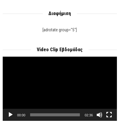
Διαφήμιση
[adrotate group="5"]
Video Clip Εβδομάδας
Πρόγραμμα
Αναπαραγωγής
Βίντεο
00:00
02:36