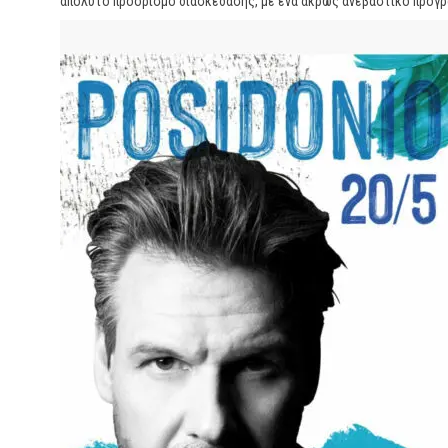
απόλυτο προορισμό διασκέδασης, με ένα άκρως ανεβαστικό πρόγραμ