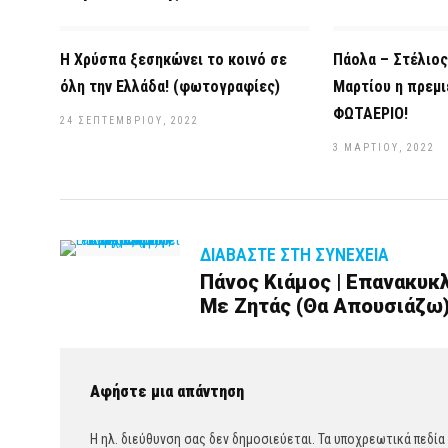
Η Χρύσπα ξεσηκώνει το κοινό σε
Πάολα – Στέλιος
όλη την Ελλάδα! (φωτογραφίες)
Μαρτίου η πρεμι
ΦΩΤΑΕΡΙΟ!
24 ΣΕΠΤΕΜΒΡΊΟΥ, 2022
3 ΜΑΡΤΊΟΥ, 2022
ΔΙΑΒΆΣΤΕ ΣΤΗ ΣΥΝΈΧΕΙΑ
Πάνος Κιάμος | Επανακυκλ
Με Ζητάς (Θα Απουσιάζω)
Αφήστε μια απάντηση
Η ηλ. διεύθυνση σας δεν δημοσιεύεται.
Τα υποχρεωτικά πεδία