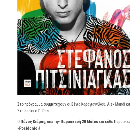
Στο πρόγραμμα συμμετέχουν οι Βένια Καραγιαννίδου, Alex Mandi κα
Στα decks ο Dj Pitsi.
Ο
Πάνος Κιάμος
, από την
Παρασκευή 20 Μαΐου
και κάθε Παρασκευ
«
Posidonio
»!