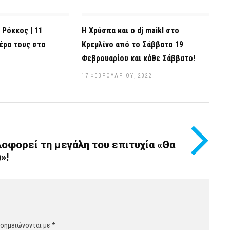
 Ρόκκος | 11
Η Χρύσπα και ο dj maikl στο
έρα τους στο
Κρεμλίνο από το Σάββατο 19
Φεβρουαρίου και κάθε Σάββατο!
17 ΦΕΒΡΟΥΑΡΊΟΥ, 2022
οφορεί τη μεγάλη του επιτυχία «Θα
»!
 σημειώνονται με
*