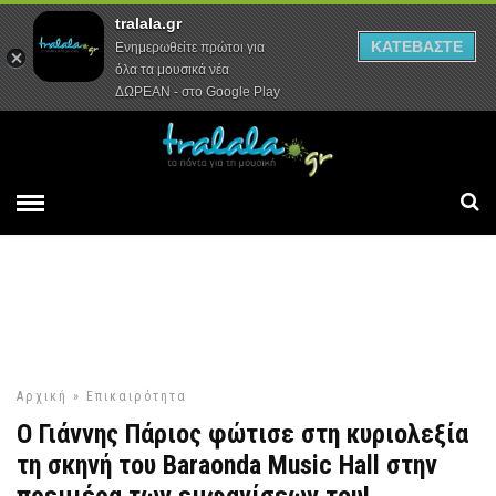
tralala.gr
Αρχική
Συνεντεύξεις
Ρεπορτάζ
ΚΑΤΕΒΑΣΤΕ
Ενημερωθείτε πρώτοι για
όλα τα μουσικά νέα
ΔΩΡΕΑΝ - στο Google Play
Αρχική
»
Επικαιρότητα
Ο Γιάννης Πάριος φώτισε στη κυριολεξία
τη σκηνή του Baraonda Music Hall στην