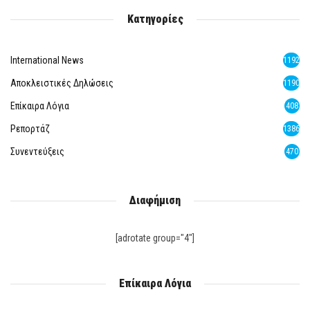
Κατηγορίες
International News
1192
Αποκλειστικές Δηλώσεις
1190
Επίκαιρα Λόγια
408
Ρεπορτάζ
1386
Συνεντεύξεις
470
Διαφήμιση
[adrotate group="4"]
Επίκαιρα Λόγια