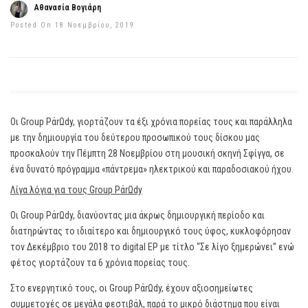
Αθανασία Βογιάρη
Posted On 18 Νοεμβρίου, 2019
Οι Group PάrΩdy, γιορτάζουν τα έξι χρόνια πορείας τους και παράλληλα
με την δημιουργία του δεύτερου προσωπικού τους δίσκου μας
προσκαλούν την Πέμπτη 28 Νοεμβρίου στη μουσική σκηνή Σφίγγα, σε
ένα δυνατό πρόγραμμα «πάντρεμα» ηλεκτρικού και παραδοσιακού ήχου.
Λίγα λόγια για τους Group PάrΩdy
Οι Group PάrΩdy, διανύοντας μια άκρως δημιουργική περίοδο και
διατηρώντας το ιδιαίτερο και δημιουργικό τους ύφος, κυκλοφόρησαν
τον Δεκέμβριο του 2018 το digital EP με τίτλο “Σε λίγο ξημερώνει” ενώ
φέτος γιορτάζουν τα 6 χρόνια πορείας τους.
Στο ενεργητικό τους, οι Group PάrΩdy, έχουν αξιοσημείωτες
συμμετοχές σε μεγάλα φεστιβάλ, παρά το μικρό διάστημα που είναι