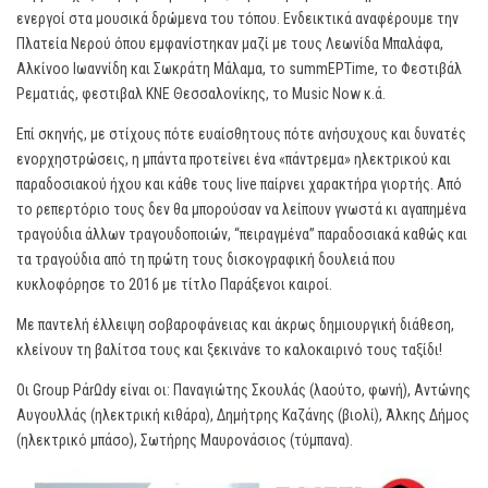
ενεργοί στα μουσικά δρώμενα του τόπου. Ενδεικτικά αναφέρουμε την
Πλατεία Νερού όπου εμφανίστηκαν μαζί με τους Λεωνίδα Μπαλάφα,
Αλκίνοο Ιωαννίδη και Σωκράτη Μάλαμα, το summΕΡΤime, το Φεστιβάλ
Ρεματιάς, φεστιβαλ ΚΝΕ Θεσσαλονίκης, το Music Now κ.ά.
Επί σκηνής, με στίχους πότε ευαίσθητους πότε ανήσυχους και δυνατές
ενορχηστρώσεις, η μπάντα προτείνει ένα «πάντρεμα» ηλεκτρικού και
παραδοσιακού ήχου και κάθε τους live παίρνει χαρακτήρα γιορτής. Από
το ρεπερτόριο τους δεν θα μπορούσαν να λείπουν γνωστά κι αγαπημένα
τραγούδια άλλων τραγουδοποιών, “πειραγμένα” παραδοσιακά καθώς και
τα τραγούδια από τη πρώτη τους δισκογραφική δουλειά που
κυκλοφόρησε το 2016 με τίτλο Παράξενοι καιροί.
Με παντελή έλλειψη σοβαροφάνειας και άκρως δημιουργική διάθεση,
κλείνουν τη βαλίτσα τους και ξεκινάνε το καλοκαιρινό τους ταξίδι!
Οι Group PάrΩdy είναι οι: Παναγιώτης Σκουλάς (λαούτο, φωνή), Αντώνης
Αυγουλλάς (ηλεκτρική κιθάρα), Δημήτρης Καζάνης (βιολί), Άλκης Δήμος
(ηλεκτρικό μπάσο), Σωτήρης Μαυρονάσιος (τύμπανα).