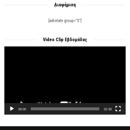
Διαφήμιση
[adrotate group="5"]
Video Clip Εβδομάδας
Πρόγραμμα
Αναπαραγωγής
Βίντεο
00:00
02:36