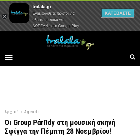
tralala.gr
Αρχική
Συνεντεύξεις
Ρεπορτάζ
ΚΑΤΕΒΑΣΤΕ
Ενημερωθείτε πρώτοι για
όλα τα μουσικά νέα
ΔΩΡΕΑΝ - στο Google Play
Αρχική
»
Agenda
Οι Group PάrΩdy στη μουσική σκηνή
Σφίγγα την Πέμπτη 28 Νοεμβρίου!