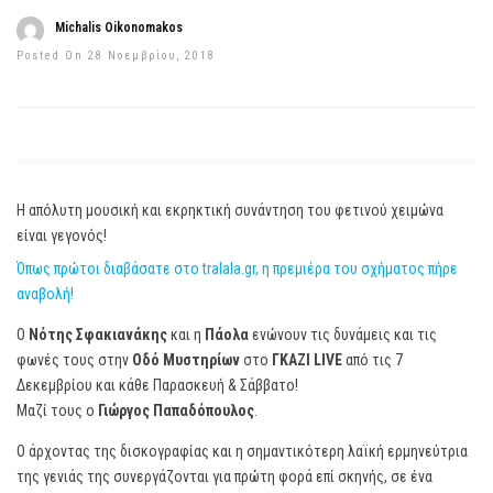
Michalis Oikonomakos
Posted On 28 Νοεμβρίου, 2018
Η απόλυτη μουσική και εκρηκτική συνάντηση του φετινού χειμώνα
είναι γεγονός!
Όπως πρώτοι διαβάσατε στο tralala.gr, η πρεμιέρα του σχήματος πήρε
αναβολή!
Ο
Νότης
Σφακιανάκης
και η
Πάολα
ενώνουν τις δυνάμεις και τις
φωνές τους στην
Οδό
Μυστηρίων
στο
ΓΚΑΖΙ
LIVE
από τις 7
Δεκεμβρίου και κάθε Παρασκευή & Σάββατο!
Μαζί τους ο
Γιώργος Παπαδόπουλος
.
Ο άρχοντας της δισκογραφίας και η σημαντικότερη λαϊκή ερμηνεύτρια
της γενιάς της συνεργάζονται για πρώτη φορά επί σκηνής, σε ένα