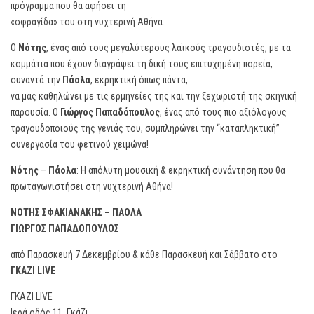
πρόγραμμα που θα αφήσει τη
«σφραγίδα» του στη νυχτερινή Αθήνα.
Ο
Νότης
, ένας από τους μεγαλύτερους λαϊκούς τραγουδιστές, με τα
κομμάτια που έχουν διαγράψει τη δική τους επιτυχημένη πορεία,
συναντά την
Πάολα
, εκρηκτική όπως πάντα,
να μας καθηλώνει με τις ερμηνείες της και την ξεχωριστή της σκηνική
παρουσία. Ο
Γιώργος
Παπαδόπουλος
, ένας από τους πιο αξιόλογους
τραγουδοποιούς της γενιάς του, συμπληρώνει την “καταπληκτική”
συνεργασία του φετινού χειμώνα!
Νότης
–
Πάολα
: Η απόλυτη μουσική & εκρηκτική συνάντηση που θα
πρωταγωνιστήσει στη νυχτερινή Αθήνα!
ΝΟΤΗΣ ΣΦΑΚΙΑΝΑΚΗΣ – ΠΑΟΛΑ
ΓΙΩΡΓΟΣ ΠΑΠΑΔΟΠΟΥΛΟΣ
από Παρασκευή 7 Δεκεμβρίου & κάθε Παρασκευή και Σάββατο στο
ΓΚΑΖΙ
LIVE
ΓΚΑΖΙ LIVE
Ιερά οδός 11, Γκάζι