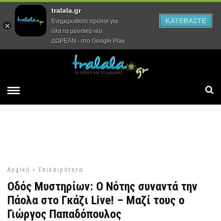
tralala.gr
Αρχική
Συνεντεύξεις
Ρεπορτάζ
ΚΑΤΕΒΑΣΤΕ
Ενημερωθείτε πρώτοι για
όλα τα μουσικά νέα
ΔΩΡΕΑΝ - στο Google Play
Αρχική
»
Επικαιρότητα
Οδός Μυστηρίων: Ο Νότης συναντά την
Πάολα στο Γκάζι Live! – Μαζί τους ο
Γιώργος Παπαδόπουλος