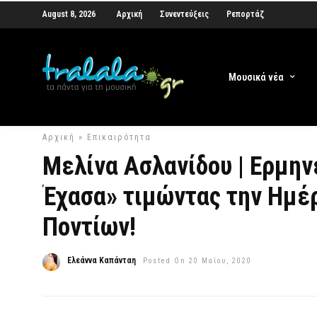
August 8, 2026
Αρχική
Συνεντεύξεις
Ρεπορτάζ
Μουσικά νέα
Αρχική
»
Επικαιρότητα
Μελίνα Ασλανίδου | Ερμην
Έχασα» τιμώντας την Ημέ
Ποντίων!
Ελεάννα Καπάνταη
Posted On 20 Μαΐου, 2020