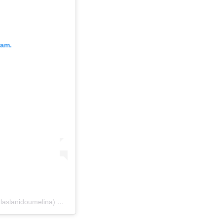
ram.
laslanidoumelina)
στις
19 Μάι, 2020 στις 8:31 πμ PDT