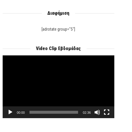
Διαφήμιση
[adrotate group="5"]
Video Clip Εβδομάδας
Πρόγραμμα
Αναπαραγωγής
Βίντεο
00:00
02:36