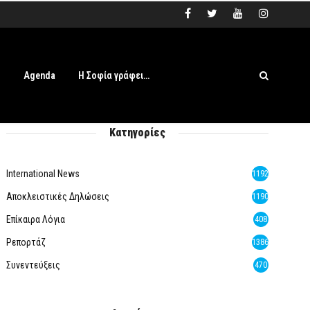
s
Agenda
Η Σοφία γράφει…
Κατηγορίες
International News
1192
Αποκλειστικές Δηλώσεις
1190
Επίκαιρα Λόγια
408
Ρεπορτάζ
1386
Συνεντεύξεις
470