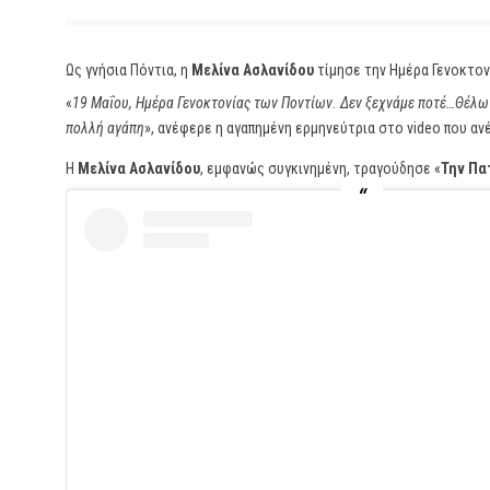
Ως γνήσια Πόντια, η
Μελίνα Ασλανίδου
τίμησε την Ημέρα Γενοκτονί
«
19 Μαΐου, Ημέρα Γενοκτονίας των Ποντίων. Δεν ξεχνάμε ποτέ…Θέλω 
πολλή αγάπη
», ανέφερε η αγαπημένη ερμηνεύτρια στο video που α
Η
Μελίνα Ασλανίδου
, εμφανώς συγκινημένη, τραγούδησε «
Την Πα