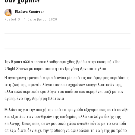
σαν χόμπι»!
Ελεάννα Καπάνταη
Posted On 1 Οκτωβρίου, 2020
Την
Κρυσταλλία
παρακολουθήσαμε χθες βράδυ στην εκπομπή «The
2Night Show» με παρουσιαστή τον Γρηγόρη Αρναούτογλου.
Η αγαπημένη τραγουδίστρια διανύει μία από τις πιο όμορφες περιόδους
στη ζωή της, αφενός λόγω των επιτυχημένων επαγγελματικών της,
αλλά πολύ περισσότερο λόγω του παιδιού που περιμένει μαζί με τον
αγαπημένο της, Δημήτρη Πλατανιά.
Μιλώντας για την αποχή της από το τραγούδι εξήγησε πως αυτό συνέβη
και εξαιτίας των συνθηκών της πανδημίας αλλά και λόγω δικής της
επιλογής. Όπως είπε, στον μουσικό χώρο ένιωθε πάντα με το ένα πόδι
απ΄έξω διότι δεν είχε την πρόθεση να αφιερώσει τη ζωή της με τρόπο