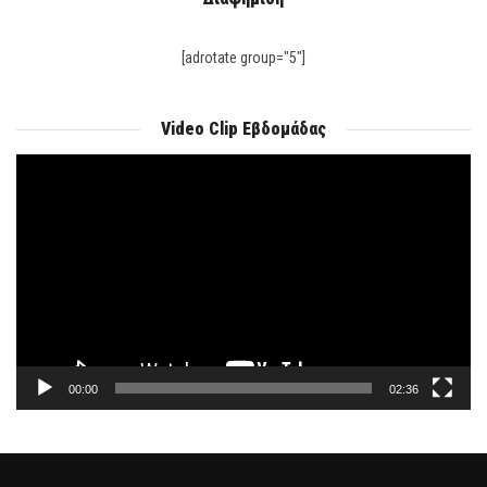
[adrotate group="5"]
Video Clip Εβδομάδας
Πρόγραμμα
Αναπαραγωγής
Βίντεο
00:00
02:36