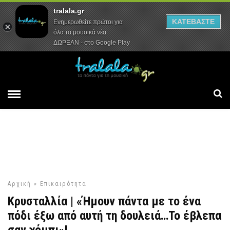
tralala.gr
Αρχική
Συνεντεύξεις
Ρεπορτάζ
ΚΑΤΕΒΑΣΤΕ
Ενημερωθείτε πρώτοι για
όλα τα μουσικά νέα
ΔΩΡΕΑΝ - στο Google Play
Αρχική
»
Επικαιρότητα
Κρυσταλλία | «Ήμουν πάντα με το ένα
πόδι έξω από αυτή τη δουλειά…Το έβλεπα