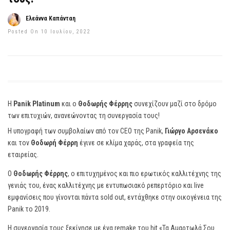
Ελεάννα Καπάνταη
Posted On 10 Ιουλίου, 2022
Η
Panik Platinum
και ο
Θοδωρής Φέρρης
συνεχίζουν μαζί στο δρόμο
των επιτυχιών, ανανεώνοντας τη συνεργασία τους!
Η υπογραφή των συμβολαίων από τον CEO της Panik,
Γιώργο Αρσενάκο
και τον
Θοδωρή Φέρρη
έγινε σε κλίμα χαράς, στα γραφεία της
εταιρείας.
Ο
Θοδωρής Φέρρης
, ο επιτυχημένος και πιο ερωτικός καλλιτέχνης της
γενιάς του, ένας καλλιτέχνης με εντυπωσιακό ρεπερτόριο και live
εμφανίσεις που γίνονται πάντα sold out, εντάχθηκε στην οικογένεια της
Panik το 2019.
Η συνεργασία τους ξεκίνησε με ένα remake του hit «Τα Αμαρτωλά Σου