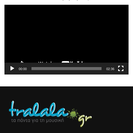
Πρόγραμμα
Αναπαραγωγής
Βίντεο
00:00
02:36