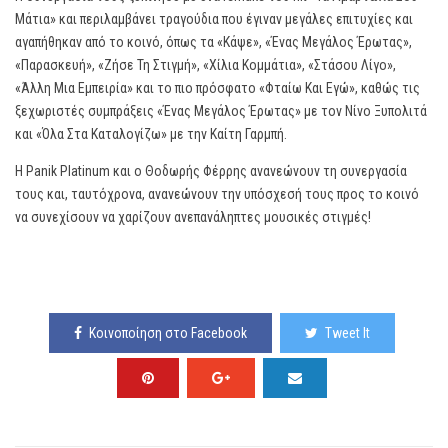
Μάτια» και περιλαμβάνει τραγούδια που έγιναν μεγάλες επιτυχίες και
αγαπήθηκαν από το κοινό, όπως τα «Κάψε», «Ένας Μεγάλος Έρωτας»,
«Παρασκευή», «Ζήσε Τη Στιγμή», «Χίλια Κομμάτια», «Στάσου Λίγο»,
«Άλλη Μια Εμπειρία» και το πιο πρόσφατο «Φταίω Και Εγώ», καθώς τις
ξεχωριστές συμπράξεις «Ένας Μεγάλος Έρωτας» με τον Νίνο Ξυπολιτά
και «Όλα Στα Καταλογίζω» με την Καίτη Γαρμπή.
Η Panik Platinum και ο Θοδωρής Φέρρης ανανεώνουν τη συνεργασία
τους και, ταυτόχρονα, ανανεώνουν την υπόσχεσή τους προς το κοινό
να συνεχίσουν να χαρίζουν ανεπανάληπτες μουσικές στιγμές!
Κοινοποίηση στο Facebook
Tweet It