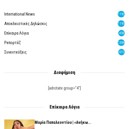
International News
1192
Αποκλειστικές Δηλώσεις
1190
Επίκαιρα Λόγια
408
Ρεπορτάζ
1386
Συνεντεύξεις
470
Διαφήμιση
[adrotate group="4"]
Επίκαιρα Λόγια
Μαρία Παπαλεοντίου | «Ανήκω...