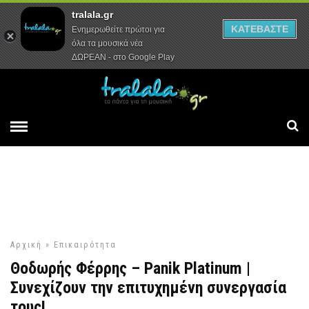
tralala.gr
Αρχική
Συνεντεύξεις
Ρεπορτάζ
ΚΑΤΕΒΑΣΤΕ
Ενημερωθείτε πρώτοι για
όλα τα μουσικά νέα
ΔΩΡΕΑΝ - στο Google Play
Αρχική
»
Επικαιρότητα
Θοδωρής Φέρρης – Panik Platinum |
Συνεχίζουν την επιτυχημένη συνεργασία
τους!