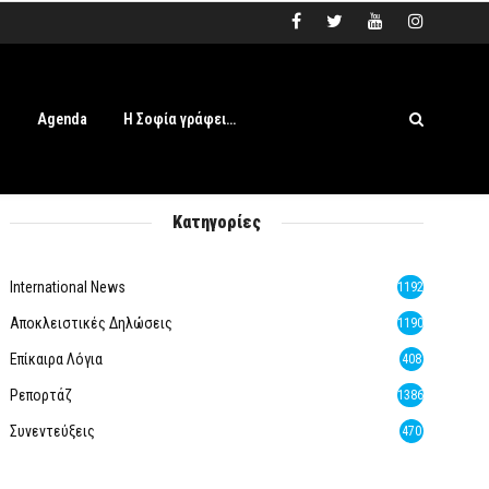
s
Agenda
Η Σοφία γράφει…
Κατηγορίες
International News
1192
Αποκλειστικές Δηλώσεις
1190
Επίκαιρα Λόγια
408
Ρεπορτάζ
1386
Συνεντεύξεις
470