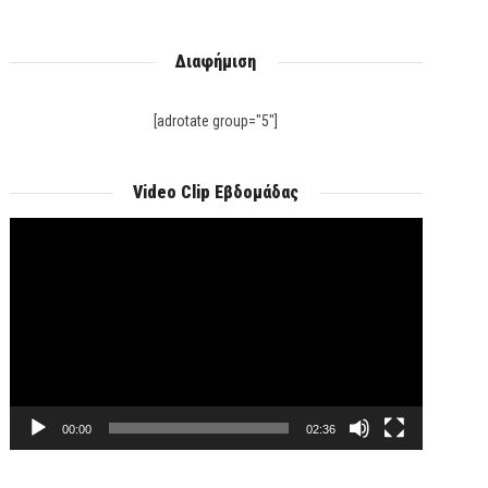
Διαφήμιση
[adrotate group="5"]
Video Clip Εβδομάδας
Πρόγραμμα
Αναπαραγωγής
Βίντεο
00:00
02:36