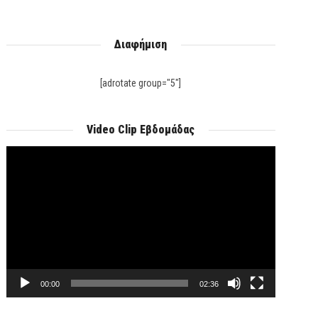
Διαφήμιση
[adrotate group="5"]
Video Clip Εβδομάδας
Πρόγραμμα
Αναπαραγωγής
Βίντεο
00:00
02:36