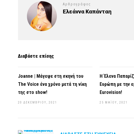
Αρθρογράφος
Ελεάννα Καπάνταη
Διαβάστε επίσης
Joanne | Μάγεψε στη σκηνή του
Η Έλενα Παπαρίζ
The Voice ένα χρόνο μετά τη νίκη
Ευρώπη με την ε
της στο show!
Eurovision!
20 ΔΕΚΕΜΒΡΊΟΥ, 2021
25 ΜΑΪ́ΟΥ, 2021