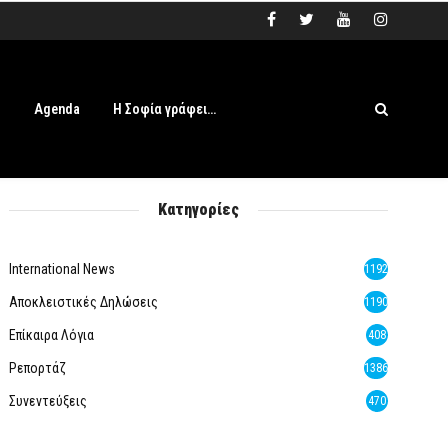
s
Agenda
Η Σοφία γράφει…
Κατηγορίες
International News
1192
Αποκλειστικές Δηλώσεις
1190
Επίκαιρα Λόγια
408
Ρεπορτάζ
1386
Συνεντεύξεις
470