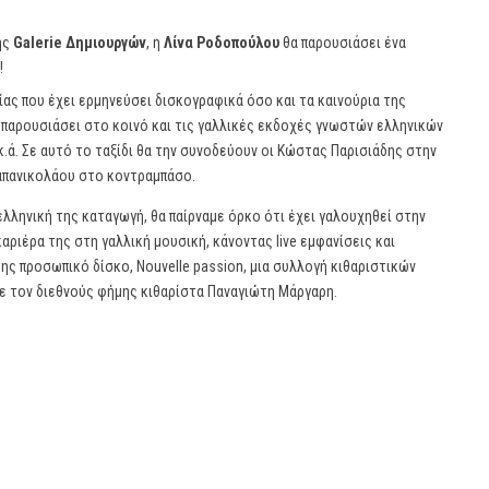
ης
Galerie Δημιουργών
, η
Λίνα Ροδοπούλου
θα παρουσιάσει ένα
!
ας που έχει ερμηνεύσει δισκογραφικά όσο και τα καινούρια της
 παρουσιάσει στο κοινό και τις γαλλικές εκδοχές γνωστών ελληνικών
ά. Σε αυτό το ταξίδι θα την συνοδεύουν οι Κώστας Παρισιάδης στην
απανικολάου στο κοντραμπάσο.
 ελληνική της καταγωγή, θα παίρναμε όρκο ότι έχει γαλουχηθεί στην
αριέρα της στη γαλλική μουσική, κάνοντας live εμφανίσεις και
ς προσωπικό δίσκο, Νοuvelle passion, μια συλλογή κιθαριστικών
 τον διεθνούς φήμης κιθαρίστα Παναγιώτη Μάργαρη.