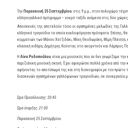
Την
Παρασκευή 25 Σεπτεμβρίου
, στις 9 μ.μ., στον πολυχώρο τέχν
ελληνογαλλικό πρόγραμμα – νοερό ταξίδι ανάμεσα στις δύο χώρες
Αποσκευές της αποτελούν τόσο οι αγαπημένες μελωδίες της Γαλλί
ελληνικά τραγούδια τα οποία κυκλοφόρησαν πρόσφατα. Επίσης, θα
κομματιών των Μάνου Χατζιδάκι, Μίκη Θεοδωράκη, Μίμη Πλέσσα, κ.
κλασική κιθάρα, Δημήτρης Κούστας στο ακορντεόν και Λάμπρος Π
Η
Λίνα Ροδοπούλου
, είναι μια μουσικός που αν δεν γνωρίζαμε την
παριζιάνικη μουσική σκηνή. Έχει αφιερώσει πολλά χρόνια από την κ
αφήνοντας το αποτύπωμά της και στη δισκογραφία με τον πρώτο τη
διασκευών αγαπημένων γαλλόφωνων τραγουδιών, σε συνεργασία με
Ώρα Προσέλευσης: 20:45
Ώρα έναρξης: 21:00
Παρασκευή 25 Σεπτεμβρίου