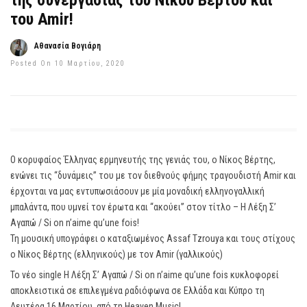
της συνεργασίας του Νίκου Βέρτου και
του Amir!
Αθανασία Βογιάρη
Posted On 10 Μαρτίου, 2020
Ο κορυφαίος Έλληνας ερμηνευτής της γενιάς του, ο Νίκος Βέρτης,
ενώνει τις “δυνάμεις” του με τον διεθνούς φήμης τραγουδιστή Amir και
έρχονται να μας εντυπωσιάσουν με μία μοναδική ελληνογαλλική
μπαλάντα, που υμνεί τον έρωτα και “ακούει” στον τίτλο – Η Λέξη Σ’
Αγαπώ / Si on n’aime qu’une fois!
Τη μουσική υπογράφει ο καταξιωμένος Assaf Tzrouya και τους στίχους
ο Νίκος Βέρτης (ελληνικούς) με τον Amir (γαλλικούς)
Το νέο single Η Λέξη Σ’ Αγαπώ / Si on n’aime qu’une fois κυκλοφορεί
αποκλειστικά σε επιλεγμένα ραδιόφωνα σε Ελλάδα και Κύπρο τη
Δευτέρα 16 Μαρτίου, από τη Heaven Music!