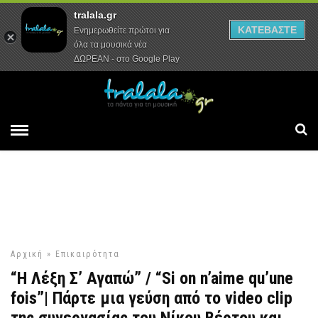
tralala.gr
Αρχική
Συνεντεύξεις
Ρεπορτάζ
ΚΑΤΕΒΑΣΤΕ
Ενημερωθείτε πρώτοι για
όλα τα μουσικά νέα
ΔΩΡΕΑΝ - στο Google Play
Αρχική
»
Επικαιρότητα
“Η Λέξη Σ’ Αγαπώ” / “Si on n’aime qu’une
fois”| Πάρτε μια γεύση από το video clip