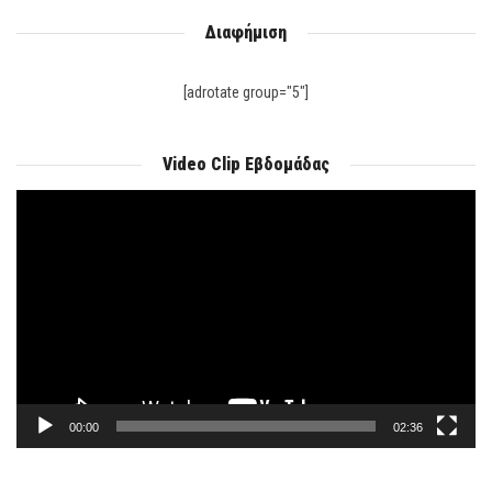
Διαφήμιση
[adrotate group="5"]
Video Clip Εβδομάδας
Πρόγραμμα
Αναπαραγωγής
Βίντεο
00:00
02:36