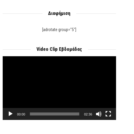
Διαφήμιση
[adrotate group="5"]
Video Clip Εβδομάδας
Πρόγραμμα
Αναπαραγωγής
Βίντεο
00:00
02:36