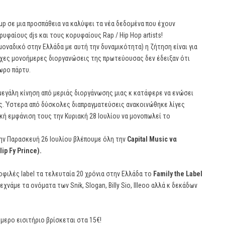
up σε μια προσπάθεια να καλύψει τα νέα δεδομένα που έχουν
φαίους djs και τους κορυφαίους Rap / Hip Hop artists!
οναδικό στην Ελλάδα με αυτή την δυναμικότητα) η ζήτηση είναι για
οιχες μονοήμερες διοργανώσεις της πρωτεύουσας δεν έδειξαν ότι
ωρο πάρτυ.
 μεγάλη κίνηση από μεριάς διοργάνωσης μιας κ κατάφερε να ενώσει
ς. Ύστερα από δύσκολες διαπραγματεύσεις ανακοινώθηκε λίγες
κή εμφάνιση τους την Κυριακή 28 Ιουλίου να μονοπωλεί το
 την Παρασκευή 26 Ιουλίου βλέπουμε όλη την
Capital Music να
ip Fy Prince).
οφιλές label τα τελευταία 20 χρόνια στην Ελλάδα το
Family the Label
εχνάμε τα ονόματα των Snik, Slogan, Billy Sio, Illeoo αλλά κ δεκάδων
ήμερο εισιτήριο βρίσκεται στα 15€!