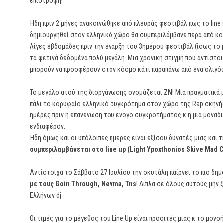
επιστροφή!
Ήδη πριν 2 μήνες ανακοινώθηκε από πλευράς φεστιβάλ πως το line 
δημιουργηθεί στον ελληνικό χώρο θα συμπεριλάμβανε πέρα από κορυ
Λίγες εβδομάδες πριν την έναρξη του 3ημέρου φεστιβάλ (ίσως το μ
τα φετινά δεδομένα πολύ μεγάλη. Μια χρονική στιγμή που αντίστ
μπορούν να προσφέρουν στον κόσμο κάτι παραπάνω από ένα ολιγό
Το μεγάλο ατού της διοργάνωσης ονομάζεται
ΖΝ
! Μια πραγματικά
πάλι το κορυφαίο ελληνικό συγκρότημα στον χώρο της Rap σκηνή
ημέρες πριν ή επανένωση του ενογο συγκροτήματος κ η μία μοναδι
ενδιαφέρον.
Ήδη όμως και οι υπόλοιπες ημέρες είναι εξίσου δυνατές μιας και
συμπεριλαμβάνεται στο line up (Light Ypoxthonios Skive Mad Cl
Αντίστοιχα το Σάββατο 27 Ιουλίου την σκυτάλη παίρνει το πιο δημ
με τους Goin Through, Nevma, Tns
! Δίπλα σε όλους αυτούς μην ξ
Ελλήνων dj.
Οι τιμές για το μέγεθος του Line Up είναι προσιτές μιας κ το μονο