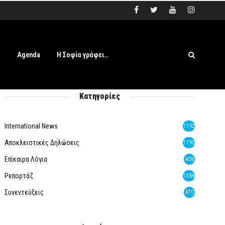
s
Agenda
Η Σοφία γράφει…
Κατηγορίες
International News
1192
Αποκλειστικές Δηλώσεις
1190
Επίκαιρα Λόγια
408
Ρεπορτάζ
1386
Συνεντεύξεις
470