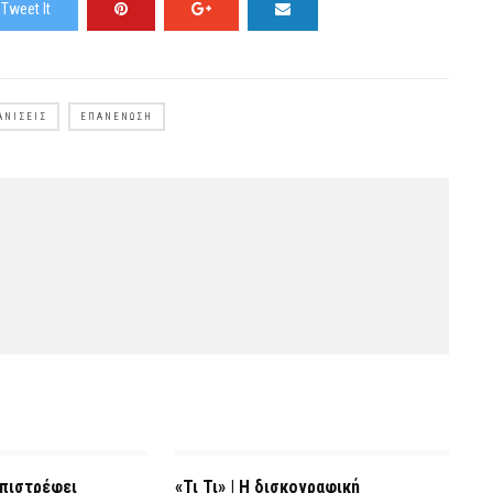
Tweet It
ΑΝΊΣΕΙΣ
ΕΠΑΝΈΝΩΣΗ
Επιστρέφει
«Τι Τι» | Η δισκογραφική