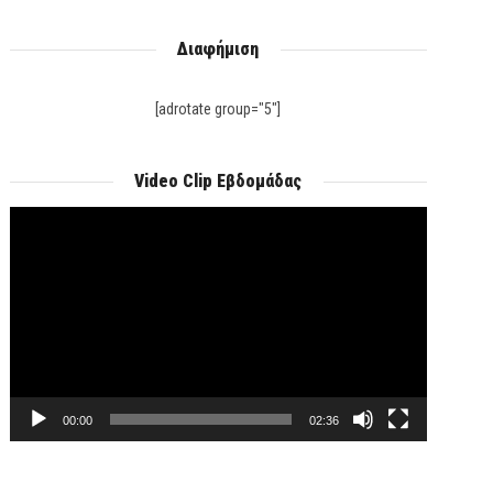
Διαφήμιση
[adrotate group="5"]
Video Clip Εβδομάδας
Πρόγραμμα
Αναπαραγωγής
T
Βίντεο
00:00
02:36