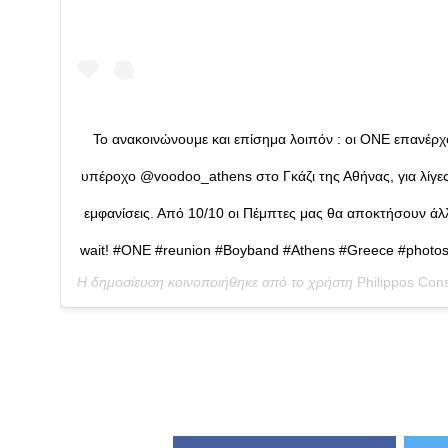
Το ανακοινώνουμε και επίσημα λοιπόν : οι ONE επανέρχ
υπέροχο @voodoo_athens στο Γκάζι της Αθήνας, για λίγες 
εμφανίσεις. Από 10/10 οι Πέμπτες μας θα αποκτήσουν άλλη
wait! #ONE #reunion #Boyband #Athens #Greece #photosh
Η δημοσίευση κοινοποιήθηκε από το χρήστη
Philippos Con