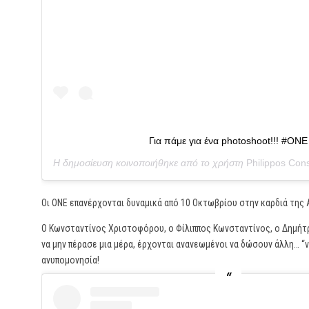
Για πάμε για ένα photoshoot!!! #ONE
Η δημοσίευση κοινοποιήθηκε από το χρήστη
Philippos Con
Οι ONE επανέρχονται δυναμικά από 10 Οκτωβρίου στην καρδιά της 
Ο Κωνσταντίνος Χριστοφόρου, ο Φίλιππος Κωνσταντίνος, ο Δημήτ
να μην πέρασε μια μέρα, έρχονται ανανεωμένοι να δώσουν άλλη… “ν
ανυπομονησία!