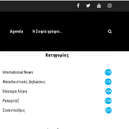
s
Agenda
Η Σοφία γράφει…
Κατηγορίες
International News
1192
Αποκλειστικές Δηλώσεις
1190
Επίκαιρα Λόγια
408
Ρεπορτάζ
1386
Συνεντεύξεις
470