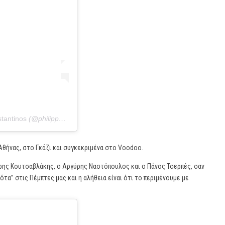
stantinos
(@philippos_constantinos) στις
10 Σεπ, 2019 στις 3:59 πμ PD
Αθήνας, στο Γκάζι και συγκεκριμένα στο Voodoo.
ρης Κουτσαβλάκης, ο Αργύρης Ναστόπουλος και ο Πάνος Τσερπές, σαν
ότα” στις Πέμπτες μας και η αλήθεια είναι ότι το περιμένουμε με