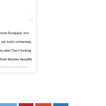
ονται δυναμικά, στο
και πολύ επιλεκτικές
 αξία! Can’t fucking
oot #poster #poplife
stantinos
(@philippos_constantinos) στις
11 Σεπ, 2019 στις 1:05 πμ PD