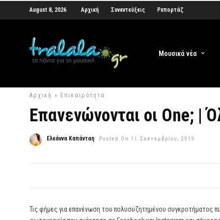
August 8, 2026
Αρχική
Συνεντεύξεις
Ρεπορτάζ
Μουσικά νέα
Αρχική
»
Επικαιρότητα
Επανενώνονται οι One; | Ό
Ελεάννα Καπάνταη
Posted On 11 Σεπτεμβρίου, 2019
Τις φήμες για επανένωση του πολυσυζητημένου συγκροτήματος πυρ