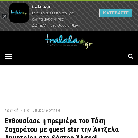
tralala.gr
Αρχική
Συνεντεύξεις
Ρεπορτάζ
ΚΑΤΕΒΑΣΤΕ
Ενημερωθείτε πρώτοι για
όλα τα μουσικά νέα
ΔΩΡΕΑΝ - στο Google Play
Αρχική
»
Hot
Επικαιρότητα
Ενθουσίασε η πρεμιέρα του Τάκη
Ζαχαράτου με guest star την Άντζελα