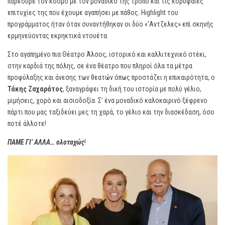
παρέσυρε τον κόσμο με τον μοναδικό της τρόπο και τις κορυφαίες
επιτυχίες της που έχουμε αγαπήσει με πάθος. Highlight του
προγράμματος ήταν όταν συναντήθηκαν οι δύο «’Αντζελες» επί σκηνής
ερμηνεύοντας εκρηκτικά ντουέτα.
Στο αγαπημένο πια Θέατρο Άλσος, ιστορικό και καλλιτεχνικό στέκι,
στην καρδιά της πόλης, σε ένα θέατρο που πληροί όλα τα μέτρα
προφύλαξης και άνεσης των θεατών όπως προστάζει η επικαιρότητα, ο
Τάκης Ζαχαράτος
, ξαναγράφει τη δική του ιστορία με πολύ γέλιο,
μιμήσεις, χορό και αισιοδοξία. Σ’ ένα μοναδικό καλοκαιρινό ξέφρενο
πάρτι που μας ταξιδεύει μες τη χαρά, το γέλιο και την διασκέδαση, όσο
ποτέ άλλοτε!
ΠΑΜΕ ΓΙ’ ΑΛΛΑ… ολοταχώς
!