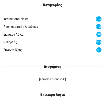
Κατηγορίες
International News
1192
Αποκλειστικές Δηλώσεις
1190
Επίκαιρα Λόγια
408
Ρεπορτάζ
1386
Συνεντεύξεις
470
Διαφήμιση
[adrotate group="4"]
Επίκαιρα Λόγια