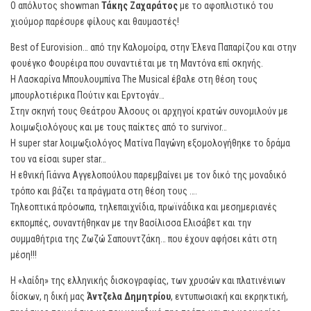
Ο απόλυτος showman
Τάκης Ζαχαράτος
με το αφοπλιστικό του
χιούμορ παρέσυρε φίλους και θαυμαστές!
Best of Eurovision… από την Καλομοίρα, στην Έλενα Παπαρίζου και στην
φουέγκο Φουρέιρα που συναντιέται με τη Μαντόνα επί σκηνής.
Η Λασκαρίνα Μπουλουμπίνα The Musical έβαλε στη θέση τους
μπουρλοτιέρικα Πούτιν και Ερντογάν…
Στην σκηνή τους Θεάτρου Άλσους οι αρχηγοί κρατών συνομιλούν με
λοιμωξιολόγους και με τους παίκτες από το survivor…
Η super star λοιμωξιολόγος Ματίνα Παγώνη εξομολογήθηκε το δράμα
του να είσαι super star…
Η εθνική Γιάννα Αγγελοπούλου παρεμβαίνει με τον δικό της μοναδικό
τρόπο και βάζει τα πράγματα στη θέση τους ….
Τηλεοπτικά πρόσωπα, τηλεπαιχνίδια, πρωϊνάδικα και μεσημεριανές
εκπομπές, συναντήθηκαν με την Βασίλισσα Ελισάβετ και την
συμμαθήτρια της Ζωζώ Σαπουντζάκη… που έχουν αφήσει κάτι στη
μέση!!!
Η «λαίδη» της ελληνικής δισκογραφίας, των χρυσών και πλατινένιων
δίσκων, η δική μας
Άντζελα Δημητρίου
, εντυπωσιακή και εκρηκτική,