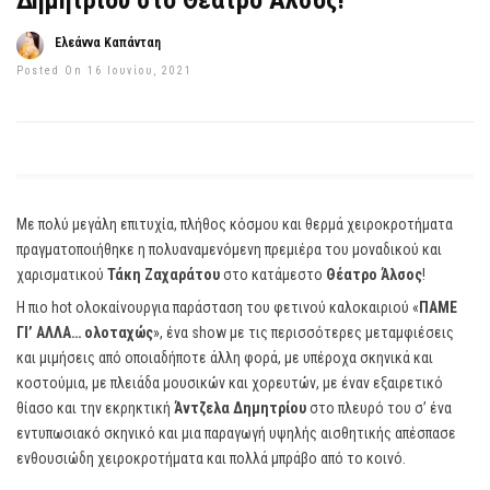
Δημητρίου στο Θέατρο Άλσος!
Ελεάννα Καπάνταη
Posted On 16 Ιουνίου, 2021
Με πολύ μεγάλη επιτυχία, πλήθος κόσμου και θερμά χειροκροτήματα
πραγματοποιήθηκε η πολυαναμενόμενη πρεμιέρα του μοναδικού και
χαρισματικού
Τάκη Ζαχαράτου
στο κατάμεστο
Θέατρο Άλσος
!
Η πιο hot ολοκαίνουργια παράσταση του φετινού καλοκαιριού «
ΠΑΜΕ
ΓΙ’ ΑΛΛΑ… ολοταχώς
», ένα show με τις περισσότερες μεταμφιέσεις
και μιμήσεις από οποιαδήποτε άλλη φορά, με υπέροχα σκηνικά και
κοστούμια, με πλειάδα μουσικών και χορευτών, με έναν εξαιρετικό
θίασο και την εκρηκτική
Άντζελα Δημητρίου
στο πλευρό του σ’ ένα
εντυπωσιακό σκηνικό και μια παραγωγή υψηλής αισθητικής απέσπασε
ενθουσιώδη χειροκροτήματα και πολλά μπράβο από το κοινό.