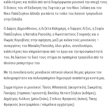
καλλιτέχνες και πολλά από αυτά διαμόρφωσαν μουσικά την εποχή τους.
Ο δίσκος του «Η Εκδίκηση της Γυφτιάς» με τον Νίκο Ξυδάκη και τον
Νίκο Παπάζογλου άλλαξε για πάντα το τοπίο του λαϊκού τραγουδιού
στην Ελλάδα.
Ο Δώρος Δημοσθένους, η Λιζέτα Καλημέρη, ο Γιώργος Λίζος, η Σοφία
Παπάζογλου, η Ναταλία Ρασούλη, ο Κωνσταντίνος Στεφανής και ο
Θωμάς Κοροβίνης στην αφήγηση, μαζί με εκλεκτούς μουσικούς –
συνεργάτες του Μανώλη Ρασούλη, όλοι φίλοι, συνοδοιπόροι,
καλλιτέχνες που επηρεάστηκαν από το έργο και την προσωπικότητά
του, θα δώσουν το δικό τους στίγμα σε αγαπημένα τραγούδια από το
πλούσιο ρεπερτόριο του.
Με τη συνοδεία ενός μοναδικού οπτικού υλικού θα μας φέρουν τον
πολυγραφότατο και πολυαγαπημένο δημιουργό αναπάντεχα κοντά μας.
Συμμετέχουν οι μουσικοί: Τάσος Αθανασιάς (ακορντεόν), Σωκράτης
Γανιάρης (τύμπανα / κρουστά), Βασίλης Κετεντζόγλου (κιθάρες),
Δημήτρης Λιόλιος (μπουζούκι), Στέλιος Φραγκούς (πιάνο), Τάκης
Φραγκούς (κοντραμπάσο / επιμέλεια ορχήστρας).