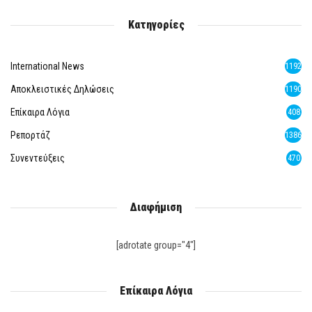
Κατηγορίες
International News
1192
Αποκλειστικές Δηλώσεις
1190
Επίκαιρα Λόγια
408
Ρεπορτάζ
1386
Συνεντεύξεις
470
Διαφήμιση
[adrotate group="4"]
Επίκαιρα Λόγια