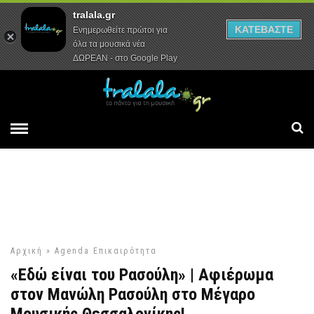
tralala.gr
Αρχική
Συνεντεύξεις
Ρεπορτάζ
ΚΑΤΕΒΑΣΤΕ
Ενημερωθείτε πρώτοι για
όλα τα μουσικά νέα
ΔΩΡΕΑΝ - στο Google Play
Αρχική
»
Agenda
Επικαιρότητα
«Εδώ είναι του Ρασούλη» | Αφιέρωμα
στον Μανώλη Ρασούλη στο Μέγαρο