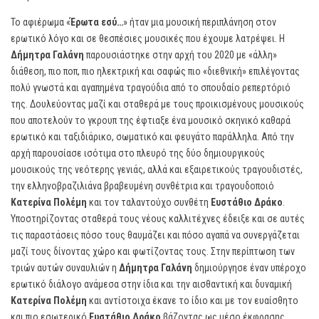
Το αφιέρωμα «
Έρωτα εσύ…
» ήταν μια μουσική περιπλάνηση στον
ερωτικό λόγο και σε θεσπέσιες μουσικές που έχουμε λατρέψει. Η
Δήμητρα Γαλάνη
παρουσιάστηκε στην αρχή του 2020 με «άλλη»
διάθεση, πιο ποπ, πιο ηλεκτρική και σαφώς πιο «διεθνική» επιλέγοντας
πολύ γνωστά και αγαπημένα τραγούδια από το σπουδαίο ρεπερτόριό
της. Δουλεύοντας μαζί και σταθερά με τους προικισμένους μουσικούς
που αποτελούν το γκρουπ της έφτιαξε ένα μουσικό σκηνικό καθαρά
ερωτικό και ταξιδιάρικο, σωματικό και φευγάτο παράλληλα. Από την
αρχή παρουσίασε ισότιμα στο πλευρό της δύο δημιουργικούς
μουσικούς της νεότερης γενιάς, αλλά και εξαιρετικούς τραγουδιστές,
την ελληνοβραζιλιάνα βραβευμένη συνθέτρια και τραγουδοποιό
Κατερίνα Πολέμη
και τον ταλαντούχο συνθέτη
Ευστάθιο Δράκο
.
Υποστηρίζοντας σταθερά τους νέους καλλιτέχνες έδειξε και σε αυτές
τις παραστάσεις πόσο τους θαυμάζει και πόσο αγαπά να συνεργάζεται
μαζί τους δίνοντας χώρο και φωτίζοντας τους. Στην περίπτωση των
τριών αυτών συναυλιών η
Δήμητρα Γαλάνη
δημιούργησε έναν υπέροχο
ερωτικό διάλογο ανάμεσα στην ίδια και την αισθαντική και δυναμική
Κατερίνα Πολέμη
και αντίστοιχα έκανε το ίδιο και με τον ευαίσθητο
και πιο εσωτερικό
Ευστάθιο Δράκο
βάζοντας ως μέσο έκφρασης