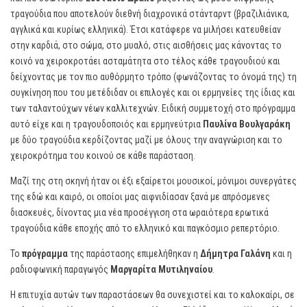
τραγούδια που αποτελούν διεθνή διαχρονικά στάνταρντ (βραζιλιάνικα,
αγγλικά και κυρίως ελληνικά). Έτσι κατάφερε να μιλήσει κατευθείαν
στην καρδιά, στο σώμα, στο μυαλό, στις αισθήσεις μας κάνοντας το
κοινό να χειροκροτάει ασταμάτητα στο τέλος κάθε τραγουδιού και
δείχνοντας με τον πιο αυθόρμητο τρόπο (φωνάζοντας το όνομά της) τη
συγκίνηση που του μετέδιδαν οι επιλογές και οι ερμηνείες της ίδιας και
των ταλαντούχων νέων καλλιτεχνών. Ειδική συμμετοχή στο πρόγραμμα
αυτό είχε και η τραγουδοποιός και ερμηνεύτρια
Παυλίνα Βουλγαράκη
με δύο τραγούδια κερδίζοντας μαζί με όλους την αναγνώριση και το
χειροκρότημα του κοινού σε κάθε παράσταση.
Μαζί της στη σκηνή ήταν οι έξι εξαίρετοι μουσικοί, μόνιμοι συνεργάτες
της εδώ και καιρό, οι οποίοι μας αιφνιδίασαν ξανά με απρόσμενες
διασκευές, δίνοντας μια νέα προσέγγιση στα ωραιότερα ερωτικά
τραγούδια κάθε εποχής από το ελληνικό και παγκόσμιο ρεπερτόριο.
Το
πρόγραμμα
της παράστασης επιμελήθηκαν η
Δήμητρα Γαλάνη
και η
ραδιοφωνική παραγωγός
Μαργαρίτα Μυτιληναίου
.
Η επιτυχία αυτών των παραστάσεων θα συνεχιστεί και το καλοκαίρι, σε