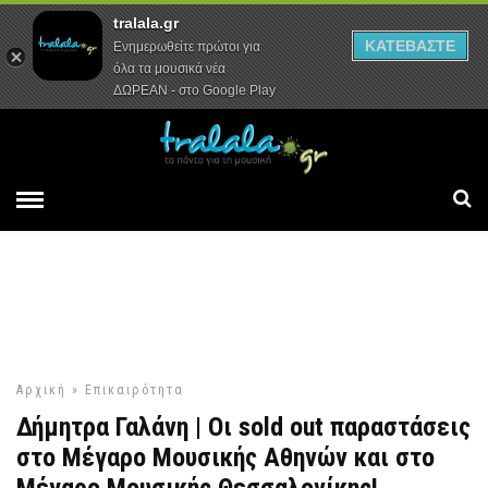
tralala.gr
Αρχική
Συνεντεύξεις
Ρεπορτάζ
ΚΑΤΕΒΑΣΤΕ
Ενημερωθείτε πρώτοι για
όλα τα μουσικά νέα
ΔΩΡΕΑΝ - στο Google Play
Αρχική
»
Επικαιρότητα
Δήμητρα Γαλάνη | Οι sold out παραστάσεις
στο Μέγαρο Μουσικής Αθηνών και στο