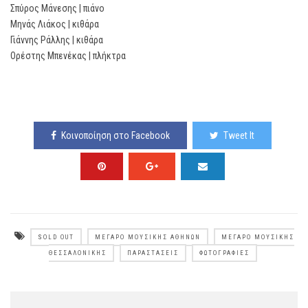
Σπύρος Μάνεσης | πιάνο
Μηνάς Λιάκος | κιθάρα
Γιάννης Ράλλης | κιθάρα
Ορέστης Μπενέκας | πλήκτρα
Κοινοποίηση στο Facebook
Tweet It
SOLD OUT
ΜΈΓΑΡΟ ΜΟΥΣΙΚΉΣ ΑΘΗΝΏΝ
ΜΈΓΑΡΟ ΜΟΥΣΙΚΉΣ
ΘΕΣΣΑΛΟΝΊΚΗΣ
ΠΑΡΑΣΤΆΣΕΙΣ
ΦΩΤΟΓΡΑΦΊΕΣ