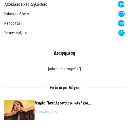
Αποκλειστικές Δηλώσεις
1190
Επίκαιρα Λόγια
408
Ρεπορτάζ
1386
Συνεντεύξεις
470
Διαφήμιση
[adrotate group="4"]
Επίκαιρα Λόγια
Μαρία Παπαλεοντίου | «Ανήκω...
29 Ιουλίου, 2022