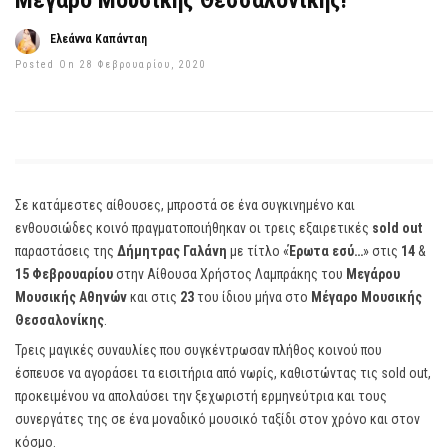
Μέγαρο Μουσικής Θεσσαλονίκης!
Ελεάννα Καπάνταη
Posted On 28 Φεβρουαρίου, 2020
Σε κατάμεστες αίθουσες, μπροστά σε ένα συγκινημένο και
ενθουσιώδες κοινό πραγματοποιήθηκαν οι τρεις εξαιρετικές
sold out
παραστάσεις της
Δήμητρας Γαλάνη
με τίτλο «
Έρωτα εσύ…
» στις
14
&
15 Φεβρουαρίου
στην Αίθουσα Χρήστος Λαμπράκης του
Μεγάρου
Μουσικής Αθηνών
και στις
23
του ίδιου μήνα στο
Μέγαρο Μουσικής
Θεσσαλονίκης
.
Τρεις μαγικές συναυλίες που συγκέντρωσαν πλήθος κοινού που
έσπευσε να αγοράσει τα εισιτήρια από νωρίς, καθιστώντας τις sold out,
προκειμένου να απολαύσει την ξεχωριστή ερμηνεύτρια και τους
συνεργάτες της σε ένα μοναδικό μουσικό ταξίδι στον χρόνο και στον
κόσμο.