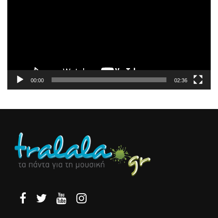
Βίντεο
00:00
02:36