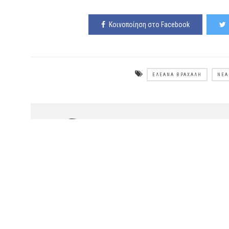
Κοινοποίηση στο Facebook
ΕΛΕΆΝΑ ΒΡΑΧΆΛΗ
ΝΈΑ
Αρθρογράφος
Ελεάννα Καπάνταη
Διαβάστε επίσης