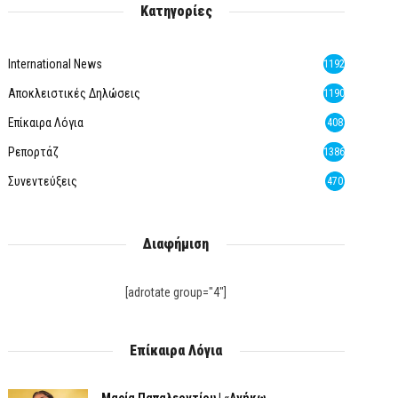
Κατηγορίες
International News
1192
Αποκλειστικές Δηλώσεις
1190
Επίκαιρα Λόγια
408
Ρεπορτάζ
1386
Συνεντεύξεις
470
Διαφήμιση
[adrotate group="4"]
Επίκαιρα Λόγια