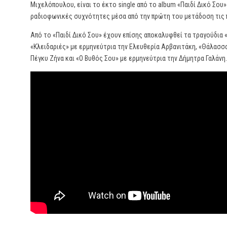
Μιχελόπουλου, είναι το έκτο single από το album «Παιδί Δικό Σου»
ραδιοφωνικές συχνότητες μέσα από την πρώτη του μετάδοση τις 
Από το «Παιδί Δικό Σου» έχουν επίσης αποκαλυφθεί τα τραγούδια «
«Κλειδαριές» με ερμηνεύτρια την Ελευθερία Αρβανιτάκη, «Θάλασσα
Πέγκυ Ζήνα και «Ο Βυθός Σου» με ερμηνεύτρια την Δήμητρα Γαλάνη.