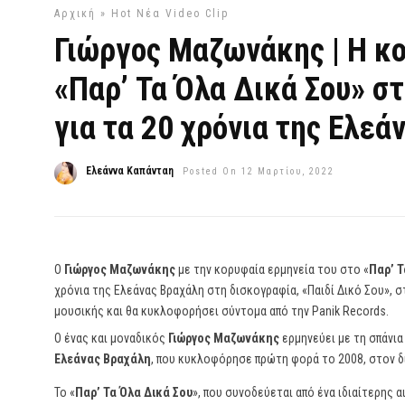
Αρχική
»
Hot
Νέα Video Clip
Γιώργος Μαζωνάκης | Η κο
«Παρ’ Τα Όλα Δικά Σου» σ
για τα 20 χρόνια της Ελεά
Ελεάννα Καπάνταη
Posted On 12 Μαρτίου, 2022
Ο
Γιώργος Μαζωνάκης
με την κορυφαία ερμηνεία του στο «
Παρ’ Τ
χρόνια της Ελεάνας Βραχάλη στη δισκογραφία, «Παιδί Δικό Σου», 
μουσικής και θα κυκλοφορήσει σύντομα από την Panik Records.
Ο ένας και μοναδικός
Γιώργος Μαζωνάκης
ερμηνεύει με τη σπάνια
Ελεάνας Βραχάλη
, που κυκλοφόρησε πρώτη φορά το 2008, στον δί
Το «
Παρ’ Τα Όλα Δικά Σου
», που συνοδεύεται από ένα ιδιαίτερης α