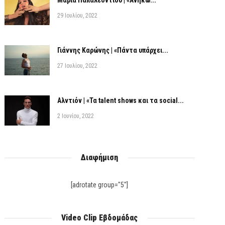
Μαρία Παπαλεοντίου | «Ανήκω...
29 Ιουλίου, 2022
Γιάννης Καρώνης | «Πάντα υπάρχει...
27 Ιουλίου, 2022
Αλντιόν | «Τα talent shows και τα social...
2 Ιουνίου, 2022
Διαφήμιση
[adrotate group="5"]
Video Clip Εβδομάδας