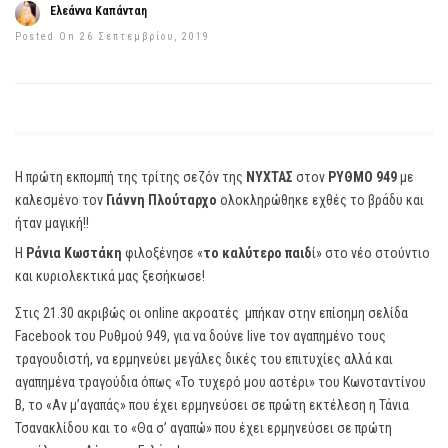
Ελεάννα Καπάνταη
Posted On 26 Σεπτεμβρίου, 2019
Η πρώτη εκπομπή της τρίτης σεζόν της
ΝΥΧΤΑΣ
στον
ΡΥΘΜΟ 949
με
καλεσμένο τον
Γιάννη Πλούταρχο
ολοκληρώθηκε εχθές το βράδυ και
ήταν μαγική!!
Η
Ράνια Κωστάκη
φιλοξένησε «
το καλύτερο παιδ
ί» στο νέο στούντιο
και κυριολεκτικά μας ξεσήκωσε!
Στις 21.30 ακριβώς οι online ακροατές μπήκαν στην επίσημη σελίδα
Facebook του Ρυθμού 949, για να δούνε live τον αγαπημένο τους
τραγουδιστή, να ερμηνεύει μεγάλες δικές του επιτυχίες αλλά και
αγαπημένα τραγούδια όπως «Το τυχερό μου αστέρι» του Κωνσταντίνου
Β, το «Αν μ’αγαπάς» που έχει ερμηνεύσει σε πρώτη εκτέλεση η Τάνια
Τσανακλίδου και το «Θα σ’ αγαπώ» που έχει ερμηνεύσει σε πρώτη