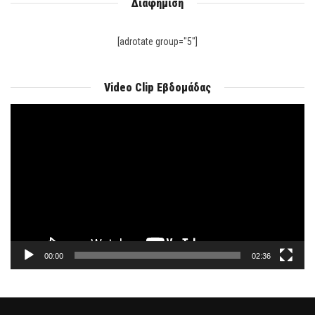
Διαφήμιση
[adrotate group="5"]
Video Clip Εβδομάδας
Πρόγραμμα
Αναπαραγωγής
Βίντεο
00:00
02:36