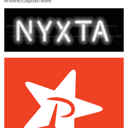
εκτέλεση η Δήμητρα Γαλάνη!