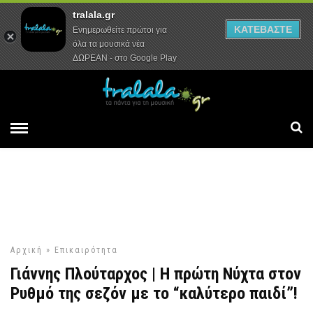
tralala.gr
Αρχική
Συνεντεύξεις
Ρεπορτάζ
ΚΑΤΕΒΑΣΤΕ
Ενημερωθείτε πρώτοι για
όλα τα μουσικά νέα
ΔΩΡΕΑΝ - στο Google Play
Αρχική
»
Επικαιρότητα
Γιάννης Πλούταρχος | Η πρώτη Νύχτα στον
Ρυθμό της σεζόν με το “καλύτερο παιδί”!