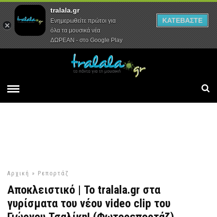
tralala.gr
Αρχική
Συνεντεύξεις
Ρεπορτάζ
ΚΑΤΕΒΑΣΤΕ
Ενημερωθείτε πρώτοι για
όλα τα μουσικά νέα
ΔΩΡΕΑΝ - στο Google Play
Αρχική
»
Ρεπορτάζ
Αποκλειστικό | Το tralala.gr στα
γυρίσματα του νέου video clip του