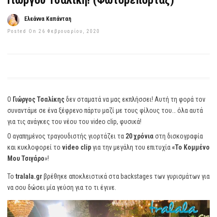
Γιώργου Τσαλίκη! (Φωτορεπορτάζ)
Ελεάννα Καπάνταη
Posted On 26 Φεβρουαρίου, 2020
Ο
Γιώργος Τσαλίκης
δεν σταματά να μας εκπλήσσει! Αυτή τη φορά τον
συναντάμε σε ένα ξέφρενο πάρτυ μαζί με τους φίλους του… όλα αυτά
για τις ανάγκες του νέου του video clip, φυσικά!
Ο αγαπημένος τραγουδιστής γιορτάζει τα
20 χρόνια
στη δισκογραφία
και κυκλοφορεί το
video clip
για την μεγάλη του επιτυχία
«Το Κομμένο
Μου Τσιγάρο
»!
Το
tralala.gr
βρέθηκε αποκλειστικά στα backstages των γυρισμάτων για
να σου δώσει μία γεύση για το τι έγινε.