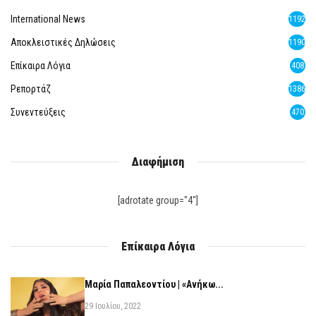
International News
1192
Αποκλειστικές Δηλώσεις
1190
Επίκαιρα Λόγια
408
Ρεπορτάζ
1386
Συνεντεύξεις
470
Διαφήμιση
[adrotate group="4"]
Επίκαιρα Λόγια
Μαρία Παπαλεοντίου | «Ανήκω...
29 Ιουλίου, 2022