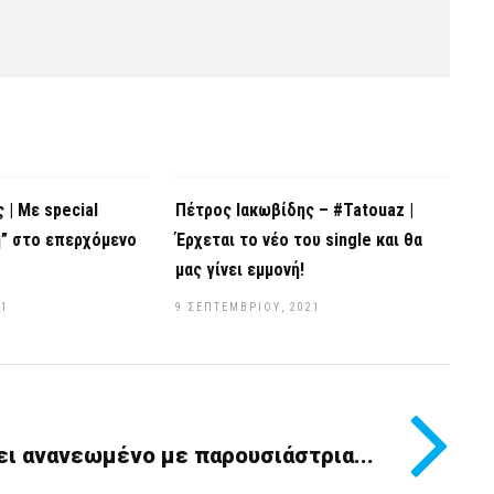
 | Με special
Πέτρος Ιακωβίδης – #Tatouaz |
η” στο επερχόμενο
Έρχεται το νέο του single και θα
μας γίνει εμμονή!
21
9 ΣΕΠΤΕΜΒΡΊΟΥ, 2021
ι ανανεωμένο με παρουσιάστρια...