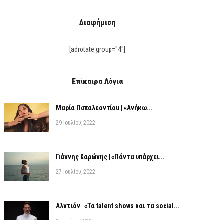
Διαφήμιση
[adrotate group="4"]
Επίκαιρα Λόγια
Μαρία Παπαλεοντίου | «Ανήκω...
29 Ιουλίου, 2022
Γιάννης Καρώνης | «Πάντα υπάρχει...
27 Ιουλίου, 2022
Αλντιόν | «Τα talent shows και τα social...