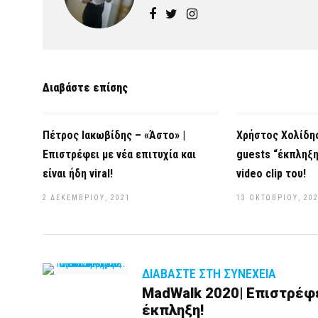
Διαβάστε επίσης
Πέτρος Ιακωβίδης – «Άστο» |
Χρήστος Χολίδης
Επιστρέφει με νέα επιτυχία και
guests “έκπληξ
είναι ήδη viral!
video clip του!
2 ΔΕΚΕΜΒΡΊΟΥ, 2021
13 ΟΚΤΩΒΡΊΟΥ, 20
ΔΙΑΒΆΣΤΕ ΣΤΗ ΣΥΝΈΧΕΙΑ
MadWalk 2020| Επιστρέφε
έκπληξη!