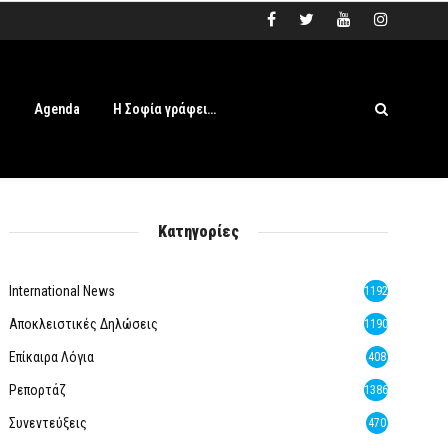
s
Agenda
Η Σοφία γράφει…
Κατηγορίες
International News
1192
Αποκλειστικές Δηλώσεις
1190
Επίκαιρα Λόγια
408
Ρεπορτάζ
1386
Συνεντεύξεις
470