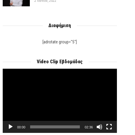
2 Ιουνίου, 2022
Διαφήμιση
[adrotate group="5"]
Video Clip Εβδομάδας
Πρόγραμμα
Αναπαραγωγής
Βίντεο
00:00
02:36