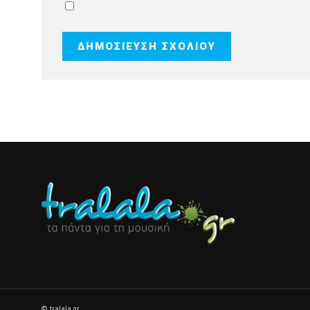
© tralala.gr