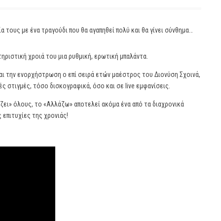
α τους με ένα τραγούδι που θα αγαπηθεί πολύ και θα γίνει σύνθημα…
ηριστική χροιά του μια ρυθμική, ερωτική μπαλάντα.
αι την ενορχήστρωση ο επί σειρά ετών μαέστρος του Διονύση Σχοινά,
ς στιγμές, τόσο δισκογραφικά, όσο και σε live εμφανίσεις.
γίζει» όλους, το «Αλλάζω» αποτελεί ακόμα ένα από τα διαχρονικά
 επιτυχίες της χρονιάς!