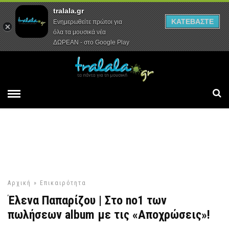
tralala.gr
Αρχική
Συνεντεύξεις
Ρεπορτάζ
ΚΑΤΕΒΑΣΤΕ
Ενημερωθείτε πρώτοι για
όλα τα μουσικά νέα
ΔΩΡΕΑΝ - στο Google Play
Αρχική
»
Επικαιρότητα
Έλενα Παπαρίζου | Στο no1 των
πωλήσεων album με τις «Αποχρώσεις»!