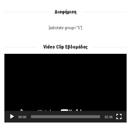
Διαφήμιση
[adrotate group="5"]
Video Clip Εβδομάδας
Πρόγραμμα
Αναπαραγωγής
Βίντεο
00:00
02:36