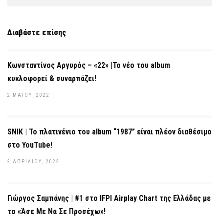
Διαβάστε επίσης
Κωνσταντίνος Αργυρός – «22» |Το νέο του album
κυκλοφορεί & συναρπάζει!
2 ΜΑΪ́ΟΥ, 2022
SNIK | Το πλατινένιο του album “1987” είναι πλέον διαθέσιμο
στο YouTube!
2 ΑΠΡΙΛΊΟΥ, 2022
Γιώργος Σαμπάνης | #1 στο IFPI Airplay Chart της Ελλάδας με
το «Άσε Με Να Σε Προσέχω»!