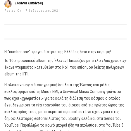
Ελεάννα Καπάνταη
Posted On 17 Φεβρουαρίου, 2021
Η “number one” τραγουδίστρια της Ελλάδας ξανά στην κορυφή!
Το 10ο προσωπικό album της Έλενας Παπαρίζου με τίτλο «Αποχρώσεις»
έκανε ντεμπούτο κατευθείαν στο Νο1 του επίσημου δείκτη πωλήσεων
album της IFPI.
Η ολοκαίνουργια δισκογραφική δουλειά της Έλενας που μόλις
κυκλοφόρησε από τη Minos EMI, a Universal Music Company φαίνεται
πως έχει «χρωματίσει» για τα καλά τη διάθεση του κόσμου ο οποίος
έχει ξεχωρίσει τα νέα τραγούδια του δίσκου από τις πρώτες ώρες της
κυκλοφορίας τους, με τα περισσότερα από αυτά να έχουν μπει στις
δημοφιλέστερες editorial λίστες του Spotify αλλά και στα trends του
YouTube. Παράλληλα το κοινό μπορεί ήδη να απολαύσει στο YouTube 5