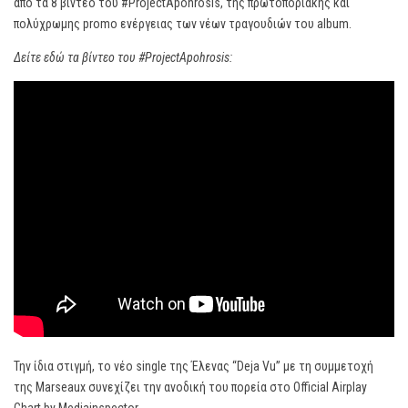
από τα 8 βίντεο του #ProjectApohrosis, της πρωτοποριακής και
πολύχρωμης promo ενέργειας των νέων τραγουδιών του album.
Δείτε εδώ τα βίντεο του #ProjectApohrosis:
Την ίδια στιγμή, το νέο single της Έλενας “Deja Vu” με τη συμμετοχή
της Marseaux συνεχίζει την ανοδική του πορεία στο Official Airplay