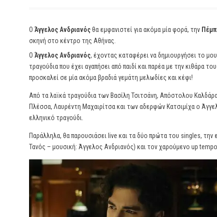
Ο
Άγγελος Ανδριανός
θα εμφανιστεί για ακόμα μία φορά, την
Πέμπ
σκηνή στο κέντρο της Αθήνας.
Ο
Άγγελος Ανδριανός
, έχοντας καταφέρει να δημιουργήσει το μου
τραγούδια που έχει αγαπήσει από παιδί και παρέα με την κιθάρα το
προσκαλεί σε μία ακόμα βραδιά γεμάτη μελωδίες και κέφι!
Από τα λαϊκά τραγούδια των Βασίλη Τσιτσάνη, Απόστολου Καλδάρα
Πλέσσα, Λαυρέντη Μαχαιρίτσα και των αδερφών Κατσιμίχα ο Άγγελ
ελληνικό τραγούδι.
Παράλληλα, θα παρουσιάσει live και τα δύο πρώτα του singles, την 
Τανός – μουσική: Άγγελος Ανδριανός) και τον χαρούμενο up tempo