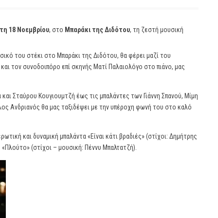
τη 18 Νοεμβρίου
, στο
Μπαράκι της Διδότου
, τη ζεστή μουσική
σικό του στέκι στο Μπαράκι της Διδότου, θα φέρει μαζί του
υ και τον συνοδοιπόρο επί σκηνής Ματί Παλαιολόγο στο πιάνο, μας
 και Σταύρου Κουγιουμτζή έως τις μπαλάντες των Γιάννη Σπανού, Μίμη
ος Ανδριανός θα μας ταξιδέψει με την υπέροχη φωνή του στο καλό
ερωτική και δυναμική μπαλάντα «Είναι κάτι βραδιές» (στίχοι: Δημήτρης
 «Πλούτο» (στίχοι – μουσική: Πέννυ Μπαλτατζή).