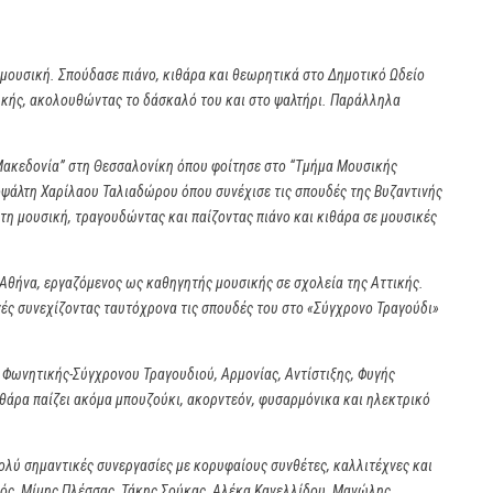
μουσική. Σπούδασε πιάνο, κιθάρα και θεωρητικά στο Δημοτικό Ωδείο
ικής, ακολουθώντας το δάσκαλό του και στο ψαλτήρι. Παράλληλα
 Μακεδονία” στη Θεσσαλονίκη όπου φοίτησε στο “Τμήμα Μουσικής
οψάλτη Χαρίλαου Ταλιαδώρου όπου συνέχισε τις σπουδές της Βυζαντινής
η μουσική, τραγουδώντας και παίζοντας πιάνο και κιθάρα σε μουσικές
Αθήνα, εργαζόμενος ως καθηγητής μουσικής σε σχολεία της Αττικής.
ές συνεχίζοντας ταυτόχρονα τις σπουδές του στο «Σύγχρονο Τραγούδι»
ς Φωνητικής-Σύγχρονου Τραγουδιού, Αρμονίας, Αντίστιξης, Φυγής
ιθάρα παίζει ακόμα μπουζούκι, ακορντεόν, φυσαρμόνικα και ηλεκτρικό
ολύ σημαντικές συνεργασίες με κορυφαίους συνθέτες, καλλιτέχνες και
νός, Μίμης Πλέσσας, Τάκης Σούκας, Αλέκα Κανελλίδου, Μανώλης