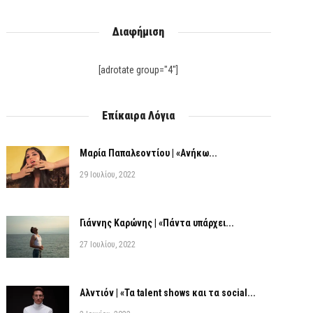
Διαφήμιση
[adrotate group="4"]
Επίκαιρα Λόγια
Μαρία Παπαλεοντίου | «Ανήκω...
29 Ιουλίου, 2022
Γιάννης Καρώνης | «Πάντα υπάρχει...
27 Ιουλίου, 2022
Αλντιόν | «Τα talent shows και τα social...