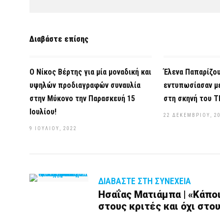
Διαβάστε επίσης
Ο Νίκος Βέρτης για μία μοναδική και
Έλενα Παπαρίζου
υψηλών προδιαγραφών συναυλία
εντυπωσίασαν με
στην Μύκονο την Παρασκευή 15
στη σκηνή του T
Ιουλίου!
22 ΔΕΚΕΜΒΡΊΟΥ, 2
9 ΙΟΥΛΊΟΥ, 2022
ΔΙΑΒΆΣΤΕ ΣΤΗ ΣΥΝΈΧΕΙΑ
Ησαΐας Ματιάμπα | «Κάπο
στους κριτές και όχι στο