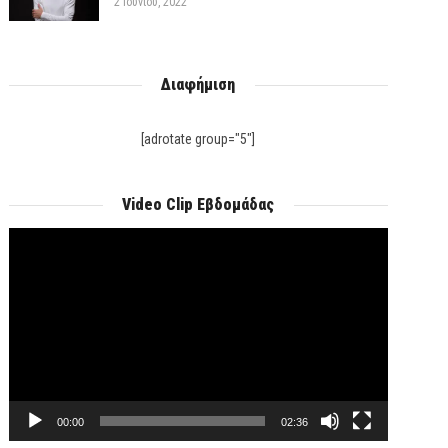
2 Ιουνίου, 2022
Διαφήμιση
[adrotate group="5"]
Video Clip Εβδομάδας
Πρόγραμμα
Αναπαραγωγής
Βίντεο
00:00
02:36