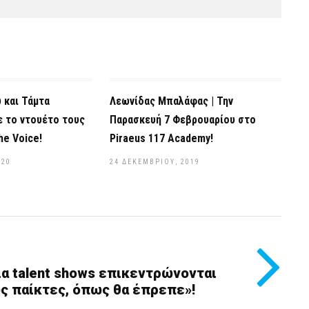
 και Τάμτα
Λεωνίδας Μπαλάφας | Την
 το ντουέτο τους
Παρασκευή 7 Φεβρουαρίου στο
he Voice!
Piraeus 117 Academy!
020
24 ΔΕΚΕΜΒΡΊΟΥ, 2019
ια talent shows επικεντρώνονται
υς παίκτες, όπως θα έπρεπε»!