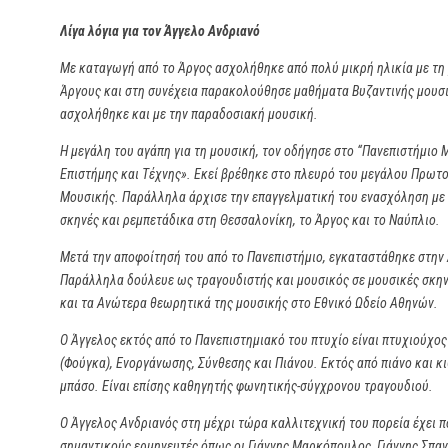
Λίγα λόγια για τον Άγγελο Ανδριανό
Με καταγωγή από το Άργος ασχολήθηκε από πολύ μικρή ηλικία με τη 
Άργους και στη συνέχεια παρακολούθησε μαθήματα Βυζαντινής μουσ
ασχολήθηκε και με την παραδοσιακή μουσική.
Η μεγάλη του αγάπη για τη μουσική, τον οδήγησε στο “Πανεπιστήμιο
Επιστήμης και Τέχνης». Εκεί βρέθηκε στο πλευρό του μεγάλου Πρωτ
Μουσικής. Παράλληλα άρχισε την επαγγελματική του ενασχόληση με τ
σκηνές και ρεμπετάδικα στη Θεσσαλονίκη, το Άργος και το Ναύπλιο.
Μετά την αποφοίτησή του από το Πανεπιστήμιο, εγκαταστάθηκε στην 
Παράλληλα δούλευε ως τραγουδιστής και μουσικός σε μουσικές σκην
και τα Ανώτερα θεωρητικά της μουσικής στο Εθνικό Ωδείο Αθηνών.
Ο Άγγελος εκτός από το Πανεπιστημιακό του πτυχίο είναι πτυχιούχο
(Φούγκα), Ενοργάνωσης, Σύνθεσης και Πιάνου. Εκτός από πιάνο και κ
μπάσο. Είναι επίσης καθηγητής φωνητικής-σύγχρονου τραγουδιού.
Ο Άγγελος Ανδριανός στη μέχρι τώρα καλλιτεχνική του πορεία έχει π
σημαντικούς ερμηνευτές όπως οι Γιάννης Μαρκόπουλος, Γιάννης Σπα