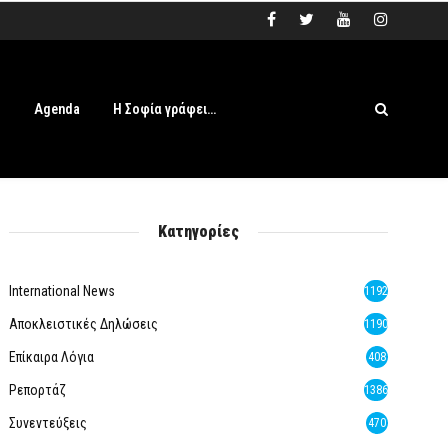
s
Agenda
Η Σοφία γράφει…
Κατηγορίες
International News
1192
Αποκλειστικές Δηλώσεις
1190
Επίκαιρα Λόγια
408
Ρεπορτάζ
1386
Συνεντεύξεις
470