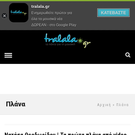
tralala.gr
Αρχική
Συνεντεύξεις
Ρεπορτάζ
ΚΑΤΕΒΑΣΤΕ
Ενημερωθείτε πρώτοι για
όλα τα μουσικά νέα
ΔΩΡΕΑΝ - στο Google Play
Πλάνα
Αρχική
» Πλάνα