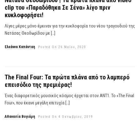
Νατάσα Θεοδωρίδου | Τα πρώτα πλάνα από video
clip του «Παραδόθηκα Σε Σένα» λίγο πριν
κυκλοφορήσει!
Λίγες μέρες μόνο έμειναν για την κυκλοφορία του νέου τραγουδιού της
Νατάσας Θεοδωρίδου με […]
Ελεάννα Καπάνταη
Posted On 26 Μαΐου, 2020
The Final Four: Τα πρώτα πλάνα από το λαμπερό
επεισόδιο της πρεμιέρας!
Ένας διαφορετικός μουσικός κόσμος έρχεται στον ΑΝΤ1. Το «The Final
Four», που έκανε μεγάλη επιτυχία […]
Αθανασία Βογιάρη
Posted On 4 Οκτωβρίου, 2019