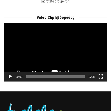
[adrotate group="5"]
Video Clip Εβδομάδας
Πρόγραμμα
Αναπαραγωγής
Βίντεο
00:00
02:36