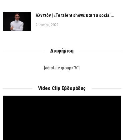
Αλντιόν | «Τα talent shows και τα social...
2 Ιουνίου, 2022
Διαφήμιση
[adrotate group="5"]
Video Clip Εβδομάδας
Πρόγραμμα
Αναπαραγωγής
Βίντεο