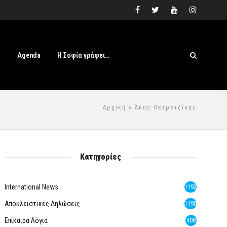
s
Agenda
Η Σοφία γράφει…
Αρχική
» Άκης Πετρετζίκης
Κατηγορίες
International News
1192
Αποκλειστικές Δηλώσεις
1190
Επίκαιρα Λόγια
408